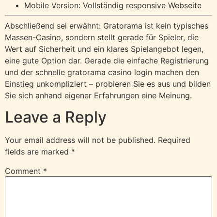
Mobile Version: Vollständig responsive Webseite
Abschließend sei erwähnt: Gratorama ist kein typisches
Massen-Casino, sondern stellt gerade für Spieler, die
Wert auf Sicherheit und ein klares Spielangebot legen,
eine gute Option dar. Gerade die einfache Registrierung
und der schnelle gratorama casino login machen den
Einstieg unkompliziert – probieren Sie es aus und bilden
Sie sich anhand eigener Erfahrungen eine Meinung.
Leave a Reply
Your email address will not be published.
Required
fields are marked
*
Comment
*