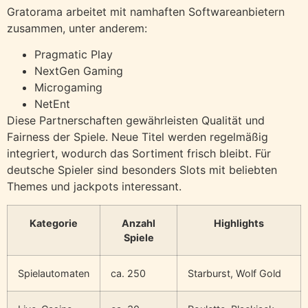
Gratorama arbeitet mit namhaften Softwareanbietern
zusammen, unter anderem:
Pragmatic Play
NextGen Gaming
Microgaming
NetEnt
Diese Partnerschaften gewährleisten Qualität und
Fairness der Spiele. Neue Titel werden regelmäßig
integriert, wodurch das Sortiment frisch bleibt. Für
deutsche Spieler sind besonders Slots mit beliebten
Themes und jackpots interessant.
Kategorie
Anzahl
Highlights
Spiele
Spielautomaten
ca. 250
Starburst, Wolf Gold