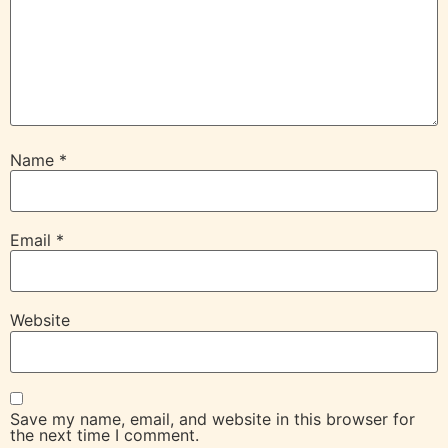
Name
*
Email
*
Website
Save my name, email, and website in this browser for
the next time I comment.