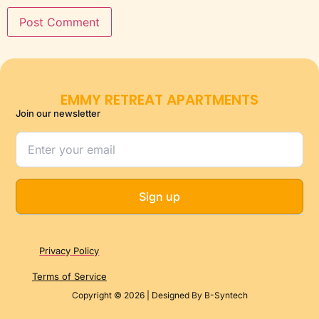
EMMY RETREAT APARTMENTS
Join our newsletter
Sign up
Privacy Policy
Terms of Service
Copyright © 2026 | Designed By B-Syntech