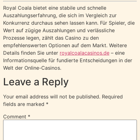
Royal Coala bietet eine stabile und schnelle
Auszahlungserfahrung, die sich im Vergleich zur
Konkurrenz durchaus sehen lassen kann. Für Spieler, die
Wert auf zügige Auszahlungen und verlässliche
Prozesse legen, zählt das Casino zu den
empfehlenswerten Optionen auf dem Markt. Weitere
Details finden Sie unter
royalcoalacasinos.de
– eine
Informationsquelle für fundierte Entscheidungen in der
Welt der Online-Casinos.
Leave a Reply
Your email address will not be published.
Required
fields are marked
*
Comment
*