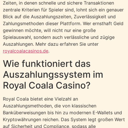
Zeiten, in denen schnelle und sichere Transaktionen
zentrale Kriterien für Spieler sind, lohnt sich ein genauer
Blick auf die Auszahlungszeiten, Zuverlässigkeit und
Zahlungsmethoden dieser Plattform. Wer ernsthaft Geld
gewinnen möchte, will nicht nur eine große
Spielauswahl, sondern auch verlässliche und zügige
Auszahlungen. Mehr dazu erfahren Sie unter
royalcoalacasinos.de
.
Wie funktioniert das
Auszahlungssystem im
Royal Coala Casino?
Royal Coala bietet eine Vielzahl an
Auszahlungsmethoden, die von klassischen
Banküberweisungen bis hin zu modernen E-Wallets und
Kryptowährungen reichen. Das System legt großen Wert
auf Sicherheit und Compliance, sodass alle