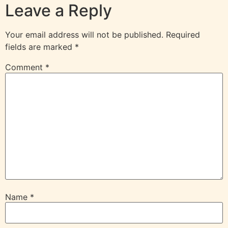
Leave a Reply
Your email address will not be published.
Required
fields are marked
*
Comment
*
Name
*