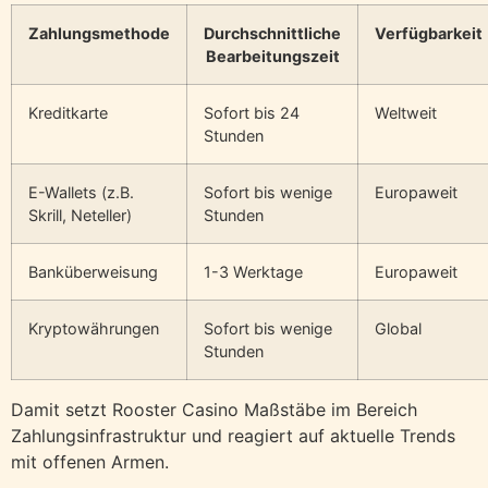
Zahlungsmethode
Durchschnittliche
Verfügbarkeit
Bearbeitungszeit
Kreditkarte
Sofort bis 24
Weltweit
Stunden
E-Wallets (z.B.
Sofort bis wenige
Europaweit
Skrill, Neteller)
Stunden
Banküberweisung
1-3 Werktage
Europaweit
Kryptowährungen
Sofort bis wenige
Global
Stunden
Damit setzt Rooster Casino Maßstäbe im Bereich
Zahlungsinfrastruktur und reagiert auf aktuelle Trends
mit offenen Armen.