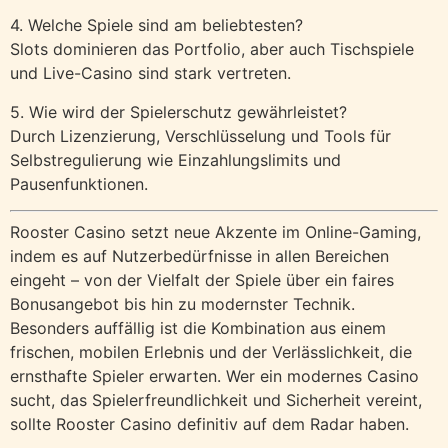
4. Welche Spiele sind am beliebtesten?
Slots dominieren das Portfolio, aber auch Tischspiele
und Live-Casino sind stark vertreten.
5. Wie wird der Spielerschutz gewährleistet?
Durch Lizenzierung, Verschlüsselung und Tools für
Selbstregulierung wie Einzahlungslimits und
Pausenfunktionen.
Rooster Casino setzt neue Akzente im Online-Gaming,
indem es auf Nutzerbedürfnisse in allen Bereichen
eingeht – von der Vielfalt der Spiele über ein faires
Bonusangebot bis hin zu modernster Technik.
Besonders auffällig ist die Kombination aus einem
frischen, mobilen Erlebnis und der Verlässlichkeit, die
ernsthafte Spieler erwarten. Wer ein modernes Casino
sucht, das Spielerfreundlichkeit und Sicherheit vereint,
sollte Rooster Casino definitiv auf dem Radar haben.