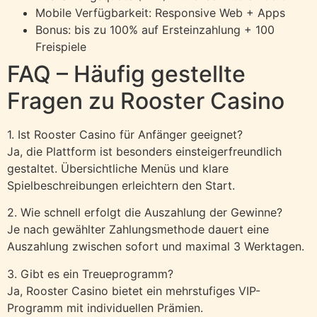
Mobile Verfügbarkeit: Responsive Web + Apps
Bonus: bis zu 100% auf Ersteinzahlung + 100
Freispiele
FAQ – Häufig gestellte
Fragen zu Rooster Casino
1. Ist Rooster Casino für Anfänger geeignet?
Ja, die Plattform ist besonders einsteigerfreundlich
gestaltet. Übersichtliche Menüs und klare
Spielbeschreibungen erleichtern den Start.
2. Wie schnell erfolgt die Auszahlung der Gewinne?
Je nach gewählter Zahlungsmethode dauert eine
Auszahlung zwischen sofort und maximal 3 Werktagen.
3. Gibt es ein Treueprogramm?
Ja, Rooster Casino bietet ein mehrstufiges VIP-
Programm mit individuellen Prämien.