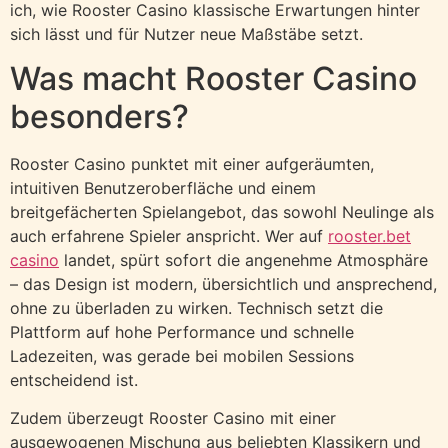
ich, wie Rooster Casino klassische Erwartungen hinter
sich lässt und für Nutzer neue Maßstäbe setzt.
Was macht Rooster Casino
besonders?
Rooster Casino punktet mit einer aufgeräumten,
intuitiven Benutzeroberfläche und einem
breitgefächerten Spielangebot, das sowohl Neulinge als
auch erfahrene Spieler anspricht. Wer auf
rooster.bet
casino
landet, spürt sofort die angenehme Atmosphäre
– das Design ist modern, übersichtlich und ansprechend,
ohne zu überladen zu wirken. Technisch setzt die
Plattform auf hohe Performance und schnelle
Ladezeiten, was gerade bei mobilen Sessions
entscheidend ist.
Zudem überzeugt Rooster Casino mit einer
ausgewogenen Mischung aus beliebten Klassikern und