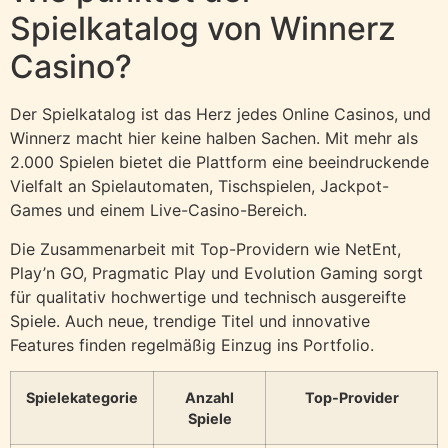
Spielkatalog von Winnerz
Casino?
Der Spielkatalog ist das Herz jedes Online Casinos, und
Winnerz macht hier keine halben Sachen. Mit mehr als
2.000 Spielen bietet die Plattform eine beeindruckende
Vielfalt an Spielautomaten, Tischspielen, Jackpot-
Games und einem Live-Casino-Bereich.
Die Zusammenarbeit mit Top-Providern wie NetEnt,
Play’n GO, Pragmatic Play und Evolution Gaming sorgt
für qualitativ hochwertige und technisch ausgereifte
Spiele. Auch neue, trendige Titel und innovative
Features finden regelmäßig Einzug ins Portfolio.
Spielekategorie
Anzahl
Top-Provider
Spiele