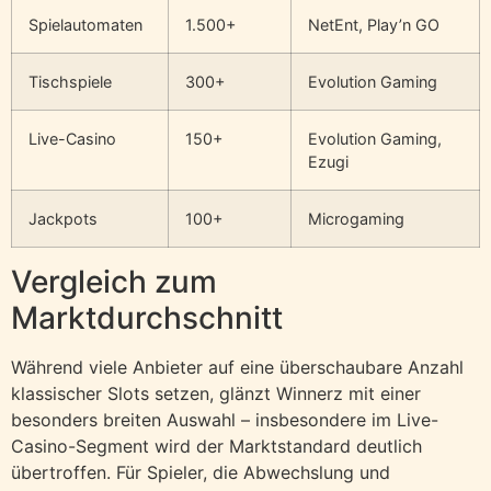
Spielautomaten
1.500+
NetEnt, Play’n GO
Tischspiele
300+
Evolution Gaming
Live-Casino
150+
Evolution Gaming,
Ezugi
Jackpots
100+
Microgaming
Vergleich zum
Marktdurchschnitt
Während viele Anbieter auf eine überschaubare Anzahl
klassischer Slots setzen, glänzt Winnerz mit einer
besonders breiten Auswahl – insbesondere im Live-
Casino-Segment wird der Marktstandard deutlich
übertroffen. Für Spieler, die Abwechslung und