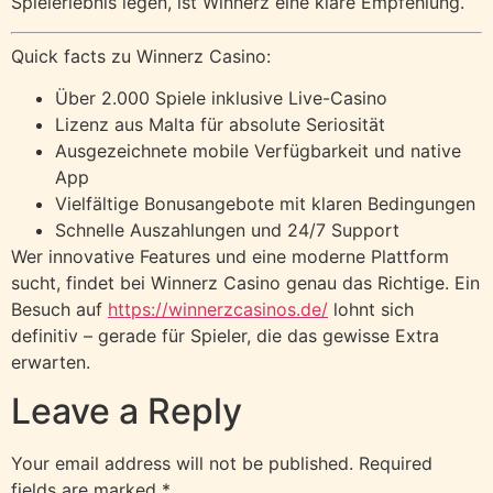
Spielerlebnis legen, ist Winnerz eine klare Empfehlung.
Quick facts zu Winnerz Casino:
Über 2.000 Spiele inklusive Live-Casino
Lizenz aus Malta für absolute Seriosität
Ausgezeichnete mobile Verfügbarkeit und native
App
Vielfältige Bonusangebote mit klaren Bedingungen
Schnelle Auszahlungen und 24/7 Support
Wer innovative Features und eine moderne Plattform
sucht, findet bei Winnerz Casino genau das Richtige. Ein
Besuch auf
https://winnerzcasinos.de/
lohnt sich
definitiv – gerade für Spieler, die das gewisse Extra
erwarten.
Leave a Reply
Your email address will not be published.
Required
fields are marked
*