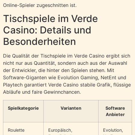
Online-Spieler zugeschnitten ist.
Tischspiele im Verde
Casino: Details und
Besonderheiten
Die Qualität der Tischspiele im Verde Casino ergibt sich
nicht nur aus Quantität, sondern auch aus der Auswahl
der Entwickler, die hinter den Spielen stehen. Mit
Software-Giganten wie Evolution Gaming, NetEnt und
Playtech garantiert Verde Casino stabile Grafik, flüssige
Abläufe und faire Gewinnchancen.
Spielkategorie
Varianten
Software
Anbieter
Roulette
Europäisch,
Evolution,