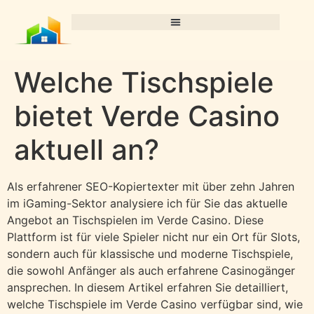
Welche Tischspiele
bietet Verde Casino
aktuell an?
Als erfahrener SEO-Kopiertexter mit über zehn Jahren
im iGaming-Sektor analysiere ich für Sie das aktuelle
Angebot an Tischspielen im Verde Casino. Diese
Plattform ist für viele Spieler nicht nur ein Ort für Slots,
sondern auch für klassische und moderne Tischspiele,
die sowohl Anfänger als auch erfahrene Casinogänger
ansprechen. In diesem Artikel erfahren Sie detailliert,
welche Tischspiele im Verde Casino verfügbar sind, wie