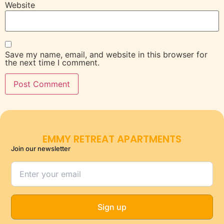
Website
Save my name, email, and website in this browser for
the next time I comment.
EMMY RETREAT APARTMENTS
Join our newsletter
Sign up