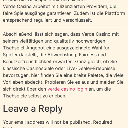
Verde Casino arbeitet mit lizenzierten Providern, die
faire Spielausgänge garantieren. Zudem ist die Plattform
entsprechend reguliert und verschlüsselt.
Abschließend lässt sich sagen, dass Verde Casino mit
seinem vielfältigen und qualitativ hochwertigen
Tischspiel-Angebot eine ausgezeichnete Wahl für
Spieler darstellt, die Abwechslung, Fairness und
Benutzerfreundlichkeit erwarten. Ganz gleich, ob Sie
klassische Casinospiele oder Live-Dealer-Erlebnisse
bevorzugen, hier finden Sie eine breite Palette, die viele
Vorlieben abdeckt. Probieren Sie es aus und melden Sie
sich direkt über den
verde casino login
an, um die
Tischspiele selbst zu erleben.
Leave a Reply
Your email address will not be published.
Required