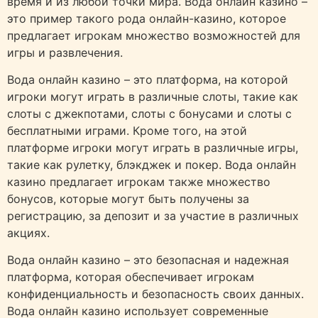
время и из любой точки мира. Вода онлайн казино –
это пример такого рода онлайн-казино, которое
предлагает игрокам множество возможностей для
игры и развлечения.
Вода онлайн казино – это платформа, на которой
игроки могут играть в различные слоты, такие как
слоты с джекпотами, слоты с бонусами и слоты с
бесплатными играми. Кроме того, на этой
платформе игроки могут играть в различные игры,
такие как рулетку, блэкджек и покер. Вода онлайн
казино предлагает игрокам также множество
бонусов, которые могут быть получены за
регистрацию, за депозит и за участие в различных
акциях.
Вода онлайн казино – это безопасная и надежная
платформа, которая обеспечивает игрокам
конфиденциальность и безопасность своих данных.
Вода онлайн казино использует современные