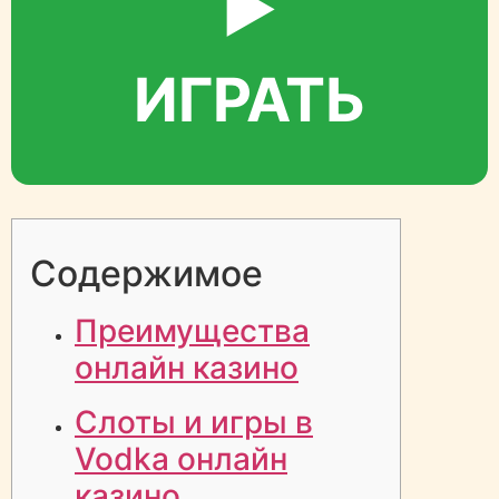
▶️
ИГРАТЬ
Содержимое
Преимущества
онлайн казино
Слоты и игры в
Vodka онлайн
казино