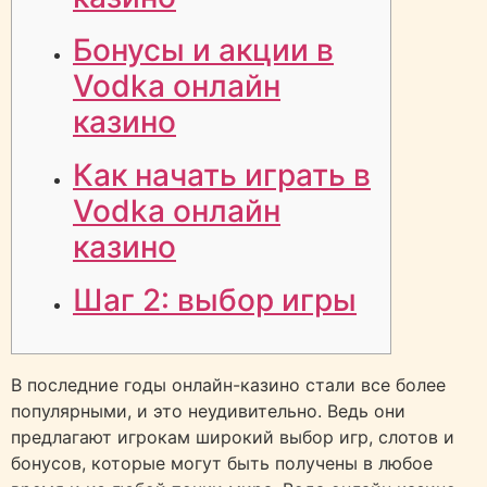
Бонусы и акции в
Vodka онлайн
казино
Как начать играть в
Vodka онлайн
казино
Шаг 2: выбор игры
В последние годы онлайн-казино стали все более
популярными, и это неудивительно. Ведь они
предлагают игрокам широкий выбор игр, слотов и
бонусов, которые могут быть получены в любое