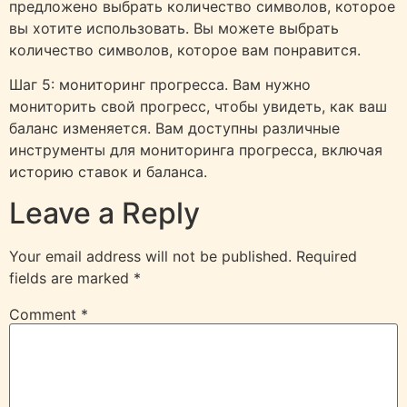
предложено выбрать количество символов, которое
вы хотите использовать. Вы можете выбрать
количество символов, которое вам понравится.
Шаг 5: мониторинг прогресса. Вам нужно
мониторить свой прогресс, чтобы увидеть, как ваш
баланс изменяется. Вам доступны различные
инструменты для мониторинга прогресса, включая
историю ставок и баланса.
Leave a Reply
Your email address will not be published.
Required
fields are marked
*
Comment
*