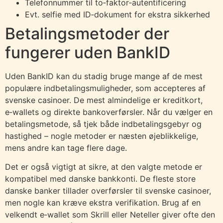
Telefonnummer til to‑faktor‑autentificering
Evt. selfie med ID‑dokument for ekstra sikkerhed
Betalingsmetoder der
fungerer uden BankID
Uden BankID kan du stadig bruge mange af de mest
populære indbetalingsmuligheder, som accepteres af
svenske casinoer. De mest almindelige er kreditkort,
e‑wallets og direkte bankoverførsler. Når du vælger en
betalingsmetode, så tjek både indbetalingsgebyr og
hastighed – nogle metoder er næsten øjeblikkelige,
mens andre kan tage flere dage.
Det er også vigtigt at sikre, at den valgte metode er
kompatibel med danske bankkonti. De fleste store
danske banker tillader overførsler til svenske casinoer,
men nogle kan kræve ekstra verifikation. Brug af en
velkendt e‑wallet som Skrill eller Neteller giver ofte den