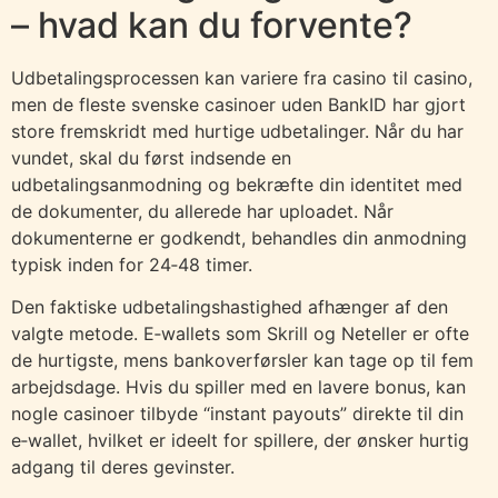
– hvad kan du forvente?
Udbetalingsprocessen kan variere fra casino til casino,
men de fleste svenske casinoer uden BankID har gjort
store fremskridt med hurtige udbetalinger. Når du har
vundet, skal du først indsende en
udbetalingsanmodning og bekræfte din identitet med
de dokumenter, du allerede har uploadet. Når
dokumenterne er godkendt, behandles din anmodning
typisk inden for 24‑48 timer.
Den faktiske udbetalingshastighed afhænger af den
valgte metode. E‑wallets som Skrill og Neteller er ofte
de hurtigste, mens bankoverførsler kan tage op til fem
arbejdsdage. Hvis du spiller med en lavere bonus, kan
nogle casinoer tilbyde “instant payouts” direkte til din
e‑wallet, hvilket er ideelt for spillere, der ønsker hurtig
adgang til deres gevinster.