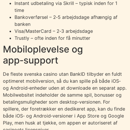
Instant udbetaling via Skrill – typisk inden for 1
time
Bankoverførsel – 2‑5 arbejdsdage afhængig af
banken
Visa/MasterCard – 2‑3 arbejdsdage
Trustly – ofte inden for få minutter
Mobiloplevelse og
app‑support
De fleste svenska casino utan BankID tilbyder en fuldt
optimeret mobilversion, så du kan spille på både iOS‑
og Android‑enheder uden at downloade en separat app.
Mobilwebsitet indeholder de samme spil, bonusser og
betalingsmuligheder som desktop‑versionen. For
spillere, der foretrækker en dedikeret app, kan du finde
både iOS‑ og Android‑versioner i App Store og Google
Play, men husk at tjekke, om appen er autoriseret af
casinoets licensgiver.