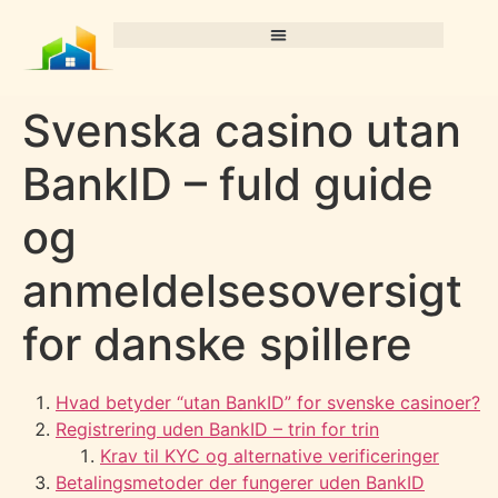
Svenska casino utan
BankID – fuld guide
og
anmeldelsesoversigt
for danske spillere
Hvad betyder “utan BankID” for svenske casinoer?
Registrering uden BankID – trin for trin
Krav til KYC og alternative verificeringer
Betalingsmetoder der fungerer uden BankID