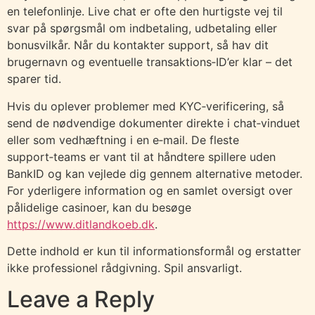
en telefonlinje. Live chat er ofte den hurtigste vej til
svar på spørgsmål om indbetaling, udbetaling eller
bonusvilkår. Når du kontakter support, så hav dit
brugernavn og eventuelle transaktions‑ID’er klar – det
sparer tid.
Hvis du oplever problemer med KYC‑verificering, så
send de nødvendige dokumenter direkte i chat‑vinduet
eller som vedhæftning i en e‑mail. De fleste
support‑teams er vant til at håndtere spillere uden
BankID og kan vejlede dig gennem alternative metoder.
For yderligere information og en samlet oversigt over
pålidelige casinoer, kan du besøge
https://www.ditlandkoeb.dk
.
Dette indhold er kun til informationsformål og erstatter
ikke professionel rådgivning. Spil ansvarligt.
Leave a Reply