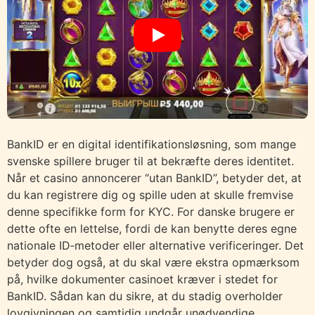
BankID er en digital identifikationsløsning, som mange
svenske spillere bruger til at bekræfte deres identitet.
Når et casino annoncerer “utan BankID”, betyder det, at
du kan registrere dig og spille uden at skulle fremvise
denne specifikke form for KYC. For danske brugere er
dette ofte en lettelse, fordi de kan benytte deres egne
nationale ID‑metoder eller alternative verificeringer. Det
betyder dog også, at du skal være ekstra opmærksom
på, hvilke dokumenter casinoet kræver i stedet for
BankID. Sådan kan du sikre, at du stadig overholder
lovgivningen og samtidig undgår unødvendige