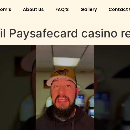
om’s
About Us
FAQ’S
Gallery
Contact 
il Paysafecard casino re