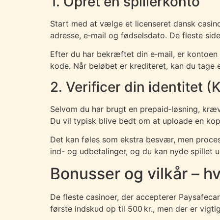
1. Opret en spillerkonto
Start med at vælge et licenseret dansk casin
adresse, e‑mail og fødselsdato. De fleste sid
Efter du har bekræftet din e‑mail, er kontoen
kode. Når beløbet er krediteret, kan du tage 
2. Verificer din identitet 
Selvom du har brugt en prepaid‑løsning, kræv
Du vil typisk blive bedt om at uploade en kop
Det kan føles som ekstra besvær, men proces
ind- og udbetalinger, og du kan nyde spillet u
Bonusser og vilkår – h
De fleste casinoer, der accepterer Paysafecar
første indskud op til 500 kr., men der er vigti