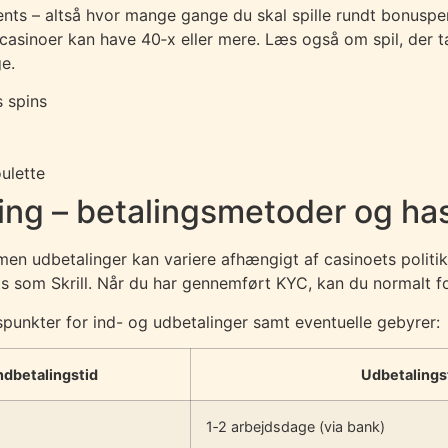
s – altså hvor mange gange du skal spille rundt bonuspen
casinoer kan have 40‑x eller mere. Læs også om spil, der 
e.
 spins
oulette
ling – betalingsmetoder og ha
men udbetalinger kan variere afhængigt af casinoets politik
lets som Skrill. Når du har gennemført KYC, kan du normalt f
spunkter for ind- og udbetalinger samt eventuelle gebyrer:
ndbetalingstid
Udbetalings
1‑2 arbejdsdage (via bank)