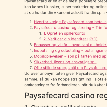
Paysafecard er en af de mest populære prepaid
kan købes i kiosker, supermarkeder og online,
at du holder din økonomi adskilt fra din spila
Hvorfor vælge Paysafecard som betali
Paysafecard casino registrering – Trin fo
1. Opret en spillerkonto
2. Verificer din identitet (KYC)
Bonusser og vilkår – hvad skal du holde
Indbetaling og udbetaling – betalingsm
Mobiloplevelsen – spil på farten med ap
Sikkerhed, licens og ansvarligt spil
Ofte stillede spørgsmål om Paysafecard 
Ud over anonymiteten giver Paysafecard også
samme, så du kan hoppe straight ind i slots 
omkostninger fra forhandleren, når du køber 
Paysafecard casino regis