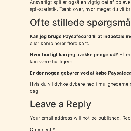
Ansvarligt spil er også en vigtig del af oplev
spil‑statistik. Tænk over, hvor meget du vil b
Ofte stillede spørgsmå
Kan jeg bruge Paysafecard til at indbetale m
eller kombinerer flere kort.
Hvor hurtigt kan jeg trække penge ud?
Efter
kan være hurtigere.
Er der nogen gebyrer ved at købe Paysafec
Hvis du vil dykke dybere ned i mulighederne 
dag.
Leave a Reply
Your email address will not be published.
Req
Comment
*