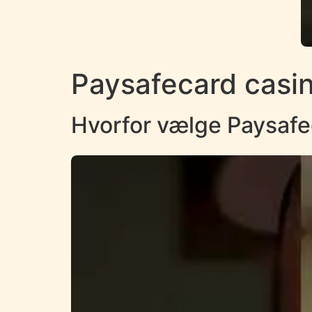
Paysafecard casin
Hvorfor vælge Paysaf