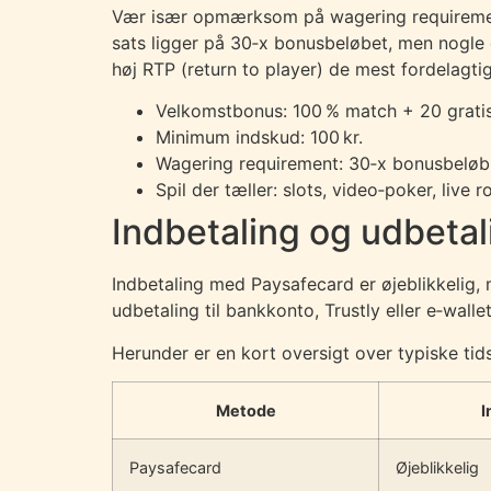
Vær især opmærksom på wagering requirement
sats ligger på 30‑x bonusbeløbet, men nogle 
høj RTP (return to player) de mest fordelagtig
Velkomstbonus: 100 % match + 20 gratis
Minimum indskud: 100 kr.
Wagering requirement: 30‑x bonusbeløb
Spil der tæller: slots, video‑poker, live r
Indbetaling og udbeta
Indbetaling med Paysafecard er øjeblikkelig, 
udbetaling til bankkonto, Trustly eller e‑wal
Herunder er en kort oversigt over typiske tid
Metode
I
Paysafecard
Øjeblikkelig