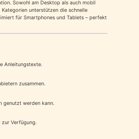
gation. Sowohl am Desktop als auch mobil
d Kategorien unterstützen die schnelle
ptimiert für Smartphones und Tablets – perfekt
he Anleitungstexte.
anbietern zusammen.
en genutzt werden kann.
r zur Verfügung.