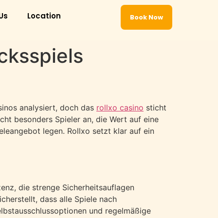
Us
Location
Book Now
ücksspiels
sinos analysiert, doch das
rollxo casino
sticht
cht besonders Spieler an, die Wert auf eine
eangebot legen. Rollxo setzt klar auf ein
zenz, die strenge Sicherheitsauflagen
herstellt, dass alle Spiele nach
 Selbstausschlussoptionen und regelmäßige