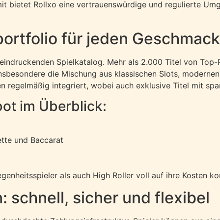
omit bietet Rollxo eine vertrauenswürdige und regulierte Um
ortfolio für jeden Geschmack
eeindruckenden Spielkatalog. Mehr als 2.000 Titel von Top
nsbesondere die Mischung aus klassischen Slots, modernen 
n regelmäßig integriert, wobei auch exklusive Titel mit s
ot im Überblick:
ette und Baccarat
egenheitsspieler als auch High Roller voll auf ihre Kosten 
 schnell, sicher und flexibel