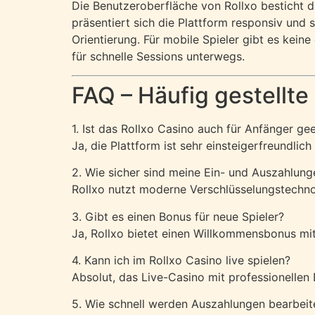
Die Benutzeroberfläche von Rollxo besticht 
präsentiert sich die Plattform responsiv und s
Orientierung. Für mobile Spieler gibt es kein
für schnelle Sessions unterwegs.
FAQ – Häufig gestellte
1. Ist das Rollxo Casino auch für Anfänger ge
Ja, die Plattform ist sehr einsteigerfreundlich
2. Wie sicher sind meine Ein- und Auszahlung
Rollxo nutzt moderne Verschlüsselungstechno
3. Gibt es einen Bonus für neue Spieler?
Ja, Rollxo bietet einen Willkommensbonus mi
4. Kann ich im Rollxo Casino live spielen?
Absolut, das Live-Casino mit professionellen
5. Wie schnell werden Auszahlungen bearbeit