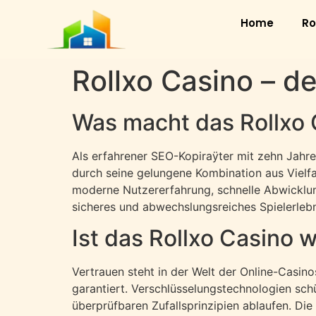
Home
Ro
Rollxo Casino – de
Was macht das Rollxo
Als erfahrener SEO-Kopiraÿter mit zehn Jahre
durch seine gelungene Kombination aus Vielfal
moderne Nutzererfahrung, schnelle Abwicklun
sicheres und abwechslungsreiches Spielerlebnis
Ist das Rollxo Casino 
Vertrauen steht in der Welt der Online-Casino
garantiert. Verschlüsselungstechnologien schü
überprüfbaren Zufallsprinzipien ablaufen. Di