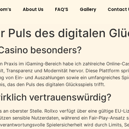
om’s
About Us
FAQ’S
Gallery
Contact 
r Puls des digitalen Gl
 Casino besonders?
n Praxis im iGaming-Bereich habe ich zahlreiche Online-Ca
t, Transparenz und Modernität hervor. Diese Plattform spri
g von Ein- und Auszahlungen sowie ein umfangreiches Spiel
, das den Puls des digitalen Glücksspiels trifft.
wirklich vertrauenswürdig?
s an oberster Stelle. Rollxo verfügt über eine gültige EU-Li
tzen sensible Nutzerdaten, während ein Fair-Play-Ansatz sic
e verantwortungsvolle Spielersicherheit wird durch Limits,