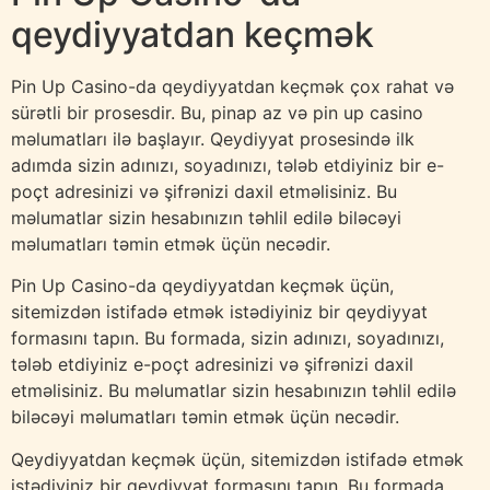
qeydiyyatdan keçmək
Pin Up Casino-da qeydiyyatdan keçmək çox rahat və
sürətli bir prosesdir. Bu, pinap az və pin up casino
məlumatları ilə başlayır. Qeydiyyat prosesində ilk
adımda sizin adınızı, soyadınızı, tələb etdiyiniz bir e-
poçt adresinizi və şifrənizi daxil etməlisiniz. Bu
məlumatlar sizin hesabınızın təhlil edilə biləcəyi
məlumatları təmin etmək üçün necədir.
Pin Up Casino-da qeydiyyatdan keçmək üçün,
sitemizdən istifadə etmək istədiyiniz bir qeydiyyat
formasını tapın. Bu formada, sizin adınızı, soyadınızı,
tələb etdiyiniz e-poçt adresinizi və şifrənizi daxil
etməlisiniz. Bu məlumatlar sizin hesabınızın təhlil edilə
biləcəyi məlumatları təmin etmək üçün necədir.
Qeydiyyatdan keçmək üçün, sitemizdən istifadə etmək
istədiyiniz bir qeydiyyat formasını tapın. Bu formada,