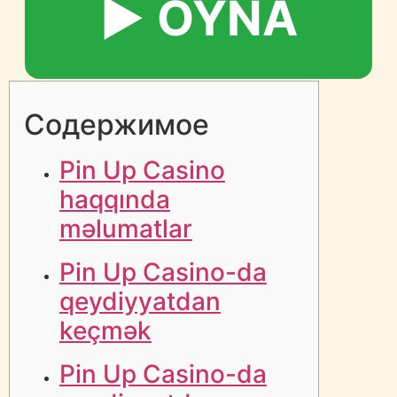
▶️ OYNA
Содержимое
Pin Up Casino
haqqında
məlumatlar
Pin Up Casino-da
qeydiyyatdan
keçmək
Pin Up Casino-da