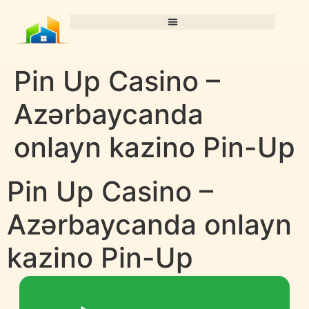
Pin Up Casino –
Azərbaycanda
onlayn kazino Pin-Up
Pin Up Casino –
Azərbaycanda onlayn
kazino Pin-Up