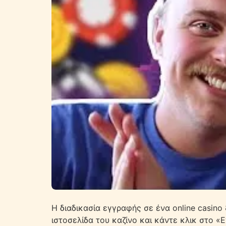
Η διαδικασία εγγραφής σε ένα online casino
ιστοσελίδα του καζίνο και κάντε κλικ στο «