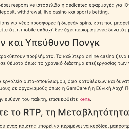
έρει responsive ιστοσελίδα ή dedicated εφαρμογές για iO
posit, withdrawal, live casino και sports betting.
ions για νέες προσφορές ή δωρεάν spins, κάτι που μπορεί
ίτε ότι η mobile εκδοχή δεν έχει περιορισμένες δυνατότητε
ών και Υπεύθυνο Πονγκ
ροκύπτουν προβλήματα. Τα καλύτερα online casino ξενα π
ε σε θέματα όπως το χρονικό διάστημα επεξεργασίας των 
α εργαλεία αυτο-αποκλεισμού, όρια καταθέσεων και δυνα
σμους σε οργανισμούς όπως η GamCare ή η Εθνική Αρχή Π
ην ευθύνη του παίκτη, επισκεφθείτε
xena
.
τε το RTP, τη Μεταβλητότητα 
που ένας παίκτης μπορεί να περιμένει να κερδίσει μακροπρό