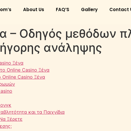
om’s
About Us
FAQ’S
Gallery
Contact 
να – Οδηγός μεθόδων 
ρήγορης ανάληψης
asino Ξένα
το Online Casino Ξένα
 Online Casino Ξένα
ηρωμών
Casino
Πονγκ
αβλητότητα και τα Παιχνίδια
 Να Ξέρετε
εσης;