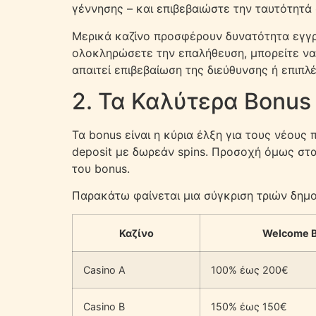
γέννησης – και επιβεβαιώστε την ταυτότητ
Μερικά καζίνο προσφέρουν δυνατότητα εγγρα
ολοκληρώσετε την επαλήθευση, μπορείτε να 
απαιτεί επιβεβαίωση της διεύθυνσης ή επιπλ
2. Τα Καλύτερα Bonus
Τα bonus είναι η κύρια έλξη για τους νέους
deposit με δωρεάν spins. Προσοχή όμως στα
του bonus.
Παρακάτω φαίνεται μια σύγκριση τριών δη
Καζίνο
Welcome 
Casino A
100% έως 200€
Casino B
150% έως 150€