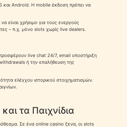
S και Android. Η mobile έκδοση πρέπει να
 να είναι χρήσιμο για τους ενεργούς
ς – π.χ. μόνο slots χωρίς live dealers.
ροσφέρουν live chat 24/7, email υποστήριξη
withdrawals ή την επαλήθευση της
τότητα ελέγχου ιστορικού στοιχηματισμών.
αιγνίων.
και τα Παιχνίδια
θεσμα. Σε ένα online casino ξενα, οι slots