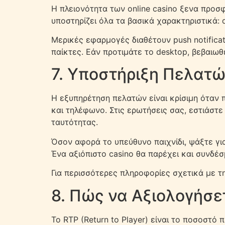
Η πλειονότητα των online casino ξενα προσφ
υποστηρίζει όλα τα βασικά χαρακτηριστικά: de
Μερικές εφαρμογές διαθέτουν push notificat
παίκτες. Εάν προτιμάτε το desktop, βεβαιωθε
7. Υποστήριξη Πελατ
Η εξυπηρέτηση πελατών είναι κρίσιμη όταν π
και τηλέφωνο. Στις ερωτήσεις σας, εστιάστ
ταυτότητας.
Όσον αφορά το υπεύθυνο παιχνίδι, ψάξτε γι
Ένα αξιόπιστο casino θα παρέχει και συνδέ
Για περισσότερες πληροφορίες σχετικά με τ
8. Πώς να Αξιολογήσε
Το RTP (Return to Player) είναι το ποσοστό 