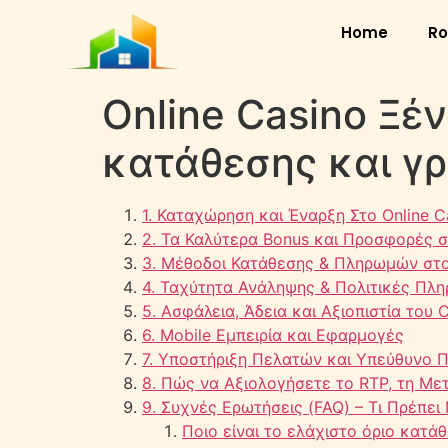
Home
Ro
Online Casino Ξέ
κατάθεσης και γ
1. Καταχώρηση και Έναρξη Στο Online C
2. Τα Καλύτερα Bonus και Προσφορές σ
3. Μέθοδοι Κατάθεσης & Πληρωμών στο
4. Ταχύτητα Ανάληψης & Πολιτικές Πλ
5. Ασφάλεια, Άδεια και Αξιοπιστία του 
6. Mobile Εμπειρία και Εφαρμογές
7. Υποστήριξη Πελατών και Υπεύθυνο 
8. Πώς να Αξιολογήσετε το RTP, τη Μετ
9. Συχνές Ερωτήσεις (FAQ) – Τι Πρέπει
Ποιο είναι το ελάχιστο όριο κατάθ