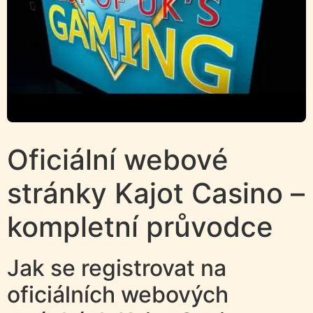
Oficiální webové
stránky Kajot Casino –
kompletní průvodce
Jak se registrovat na
oficiálních webových