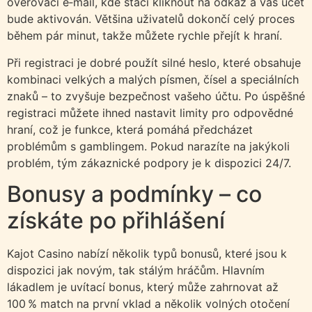
ověřovací e‑mail, kde stačí kliknout na odkaz a váš účet
bude aktivován. Většina uživatelů dokončí celý proces
během pár minut, takže můžete rychle přejít k hraní.
Při registraci je dobré použít silné heslo, které obsahuje
kombinaci velkých a malých písmen, čísel a speciálních
znaků – to zvyšuje bezpečnost vašeho účtu. Po úspěšné
registraci můžete ihned nastavit limity pro odpovědné
hraní, což je funkce, která pomáhá předcházet
problémům s gamblingem. Pokud narazíte na jakýkoli
problém, tým zákaznické podpory je k dispozici 24/7.
Bonusy a podmínky – co
získáte po přihlášení
Kajot Casino nabízí několik typů bonusů, které jsou k
dispozici jak novým, tak stálým hráčům. Hlavním
lákadlem je uvítací bonus, který může zahrnovat až
100 % match na první vklad a několik volných otočení