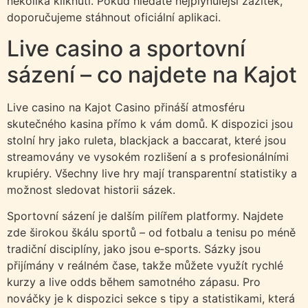
několika kliknutí. Pokud hledáte nejplynulejší zážitek,
doporučujeme stáhnout oficiální aplikaci.
Live casino a sportovní
sázení – co najdete na Kajot
Live casino na Kajot Casino přináší atmosféru
skutečného kasina přímo k vám domů. K dispozici jsou
stolní hry jako ruleta, blackjack a baccarat, které jsou
streamovány ve vysokém rozlišení a s profesionálními
krupiéry. Všechny live hry mají transparentní statistiky a
možnost sledovat historii sázek.
Sportovní sázení je dalším pilířem platformy. Najdete
zde širokou škálu sportů – od fotbalu a tenisu po méně
tradiční disciplíny, jako jsou e‑sports. Sázky jsou
přijímány v reálném čase, takže můžete využít rychlé
kurzy a live odds během samotného zápasu. Pro
nováčky je k dispozici sekce s tipy a statistikami, která