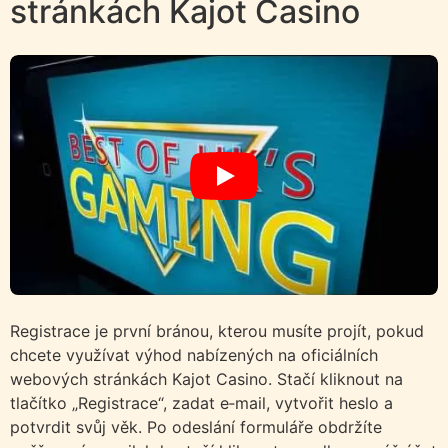
stránkách Kajot Casino
Registrace je první bránou, kterou musíte projít, pokud
chcete využívat výhod nabízených na oficiálních
webových stránkách Kajot Casino. Stačí kliknout na
tlačítko „Registrace“, zadat e‑mail, vytvořit heslo a
potvrdit svůj věk. Po odeslání formuláře obdržíte