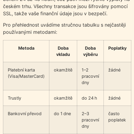
českém trhu. Všechny transakce jsou šifrovány pomocí
SSL, takže vaše finanční údaje jsou v bezpečí.
Pro přehlednost uvádíme stručnou tabulku s nejčastěji
používanými metodami:
Metoda
Doba
Doba
Poplatky
vkladu
výběru
Platební karta
okamžitě
1–2
žádné
(Visa/MasterCard)
pracovní
dny
Trustly
okamžitě
do 24 h
žádné
Bankovní převod
do 1 dne
2–3
často
pracovní
poplatek
dny