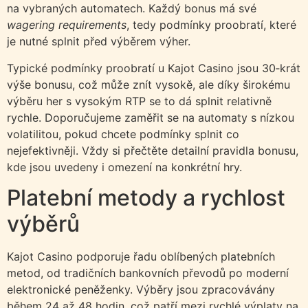
na vybraných automatech. Každý bonus má své
wagering requirements
, tedy podmínky proobratí, které
je nutné splnit před výběrem výher.
Typické podmínky proobratí u Kajot Casino jsou 30‑krát
výše bonusu, což může znít vysokě, ale díky širokému
výběru her s vysokým RTP se to dá splnit relativně
rychle. Doporučujeme zaměřit se na automaty s nízkou
volatilitou, pokud chcete podmínky splnit co
nejefektivněji. Vždy si přečtěte detailní pravidla bonusu,
kde jsou uvedeny i omezení na konkrétní hry.
Platební metody a rychlost
výběrů
Kajot Casino podporuje řadu oblíbených platebních
metod, od tradičních bankovních převodů po moderní
elektronické peněženky. Výběry jsou zpracovávány
během 24 až 48 hodin, což patří mezi rychlé výplaty na