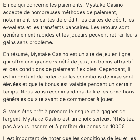
En ce qui concerne les paiements, Mystake Casino
accepte de nombreuses méthodes de paiement,
notamment les cartes de crédit, les cartes de débit, les
e-wallets et les transferts bancaires. Les retours sont
généralement rapides et les joueurs peuvent retirer leurs
gains sans problème.
En résumé, Mystake Casino est un site de jeu en ligne
qui offre une grande variété de jeux, un bonus attractif
et des conditions de paiement flexibles. Cependant, il
est important de noter que les conditions de mise sont
élevées et que le bonus est valable pendant un certain
temps. Nous vous recommandons de lire les conditions
générales du site avant de commencer à jouer.
Si vous êtes prêt à prendre le risque et à gagner de
l’argent, Mystake Casino est un choix sérieux. N’hésitez
pas à vous inscrire et à profiter du bonus de 1000€.
Il est important de noter que les conditions de jeu et les