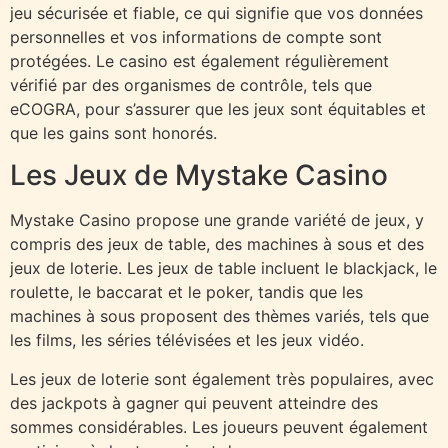
jeu sécurisée et fiable, ce qui signifie que vos données
personnelles et vos informations de compte sont
protégées. Le casino est également régulièrement
vérifié par des organismes de contrôle, tels que
eCOGRA, pour s’assurer que les jeux sont équitables et
que les gains sont honorés.
Les Jeux de Mystake Casino
Mystake Casino propose une grande variété de jeux, y
compris des jeux de table, des machines à sous et des
jeux de loterie. Les jeux de table incluent le blackjack, le
roulette, le baccarat et le poker, tandis que les
machines à sous proposent des thèmes variés, tels que
les films, les séries télévisées et les jeux vidéo.
Les jeux de loterie sont également très populaires, avec
des jackpots à gagner qui peuvent atteindre des
sommes considérables. Les joueurs peuvent également