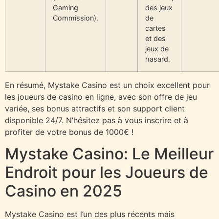
Gaming
des jeux
Commission).
de
cartes
et des
jeux de
hasard.
En résumé, Mystake Casino est un choix excellent pour
les joueurs de casino en ligne, avec son offre de jeu
variée, ses bonus attractifs et son support client
disponible 24/7. N’hésitez pas à vous inscrire et à
profiter de votre bonus de 1000€ !
Mystake Casino: Le Meilleur
Endroit pour les Joueurs de
Casino en 2025
Mystake Casino est l’un des plus récents mais