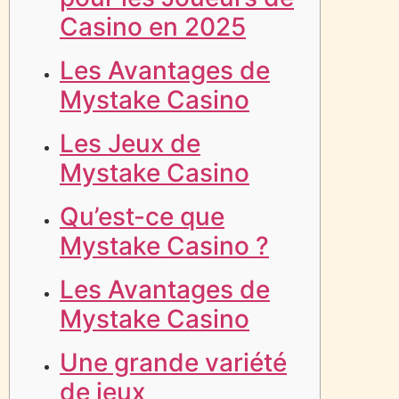
Casino en 2025
Les Avantages de
Mystake Casino
Les Jeux de
Mystake Casino
Qu’est-ce que
Mystake Casino ?
Les Avantages de
Mystake Casino
Une grande variété
de jeux