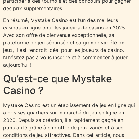
participer à des tournois et des concours pour gagner
des prix supplémentaires.
En résumé, Mystake Casino est l’un des meilleurs
casinos en ligne pour les joueurs de casino en 2025.
Avec son offre de bienvenue exceptionnelle, sa
plateforme de jeu sécurisée et sa grande variété de
jeux, il est l’endroit idéal pour les joueurs de casino.
N’hésitez pas à vous inscrire et à commencer à jouer
aujourd’hui !
Qu’est-ce que Mystake
Casino ?
Mystake Casino est un établissement de jeu en ligne qui
a pris ses quartiers sur le marché du jeu en ligne en
2020. Depuis sa création, il a rapidement gagné en
popularité grâce à son offre de jeux variés et à ses
conditions de jeu attractives. Dans cet article, nous