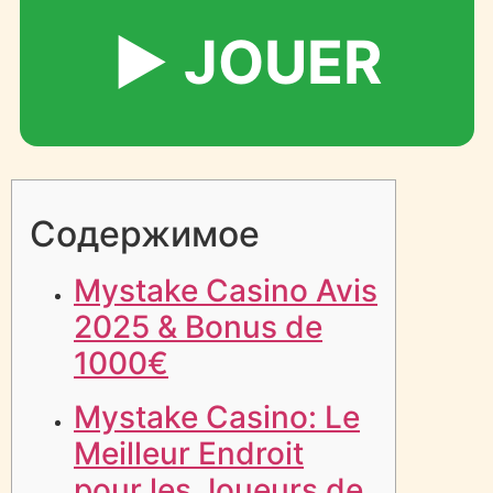
▶️ JOUER
Содержимое
Mystake Casino Avis
2025 & Bonus de
1000€
Mystake Casino: Le
Meilleur Endroit
pour les Joueurs de