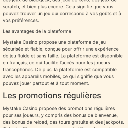
scratch, et bien plus encore. Cela signifie que vous
pouvez trouver un jeu qui correspond à vos goûts et à
vos préférences.
Les avantages de la plateforme
Mystake Casino propose une plateforme de jeu
sécurisée et fiable, conçue pour offrir une expérience
de jeu fluide et sans faille. La plateforme est disponible
en français, ce qui facilite l’accès pour les joueurs
francophones. De plus, la plateforme est compatible
avec les appareils mobiles, ce qui signifie que vous
pouvez jouer partout et à tout moment.
Les promotions régulières
Mystake Casino propose des promotions régulières
pour ses joueurs, y compris des bonus de bienvenue,
des bonus de reload, des tours gratuits et des jackpots.