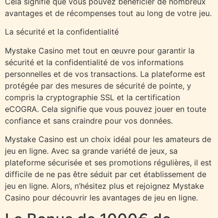
Cela signifie que vous pouvez bénéficier de nombreux
avantages et de récompenses tout au long de votre jeu.
La sécurité et la confidentialité
Mystake Casino met tout en œuvre pour garantir la
sécurité et la confidentialité de vos informations
personnelles et de vos transactions. La plateforme est
protégée par des mesures de sécurité de pointe, y
compris la cryptographie SSL et la certification
eCOGRA. Cela signifie que vous pouvez jouer en toute
confiance et sans craindre pour vos données.
Mystake Casino est un choix idéal pour les amateurs de
jeu en ligne. Avec sa grande variété de jeux, sa
plateforme sécurisée et ses promotions régulières, il est
difficile de ne pas être séduit par cet établissement de
jeu en ligne. Alors, n’hésitez plus et rejoignez Mystake
Casino pour découvrir les avantages de jeu en ligne.