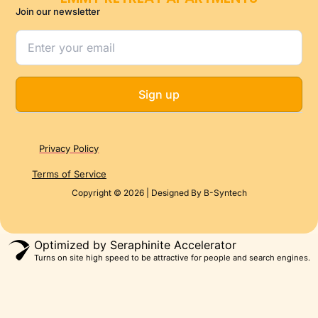
Join our newsletter
Sign up
Privacy Policy
Terms of Service
Copyright © 2026 | Designed By B-Syntech
Optimized by Seraphinite Accelerator
Turns on site high speed to be attractive for people and search engines.