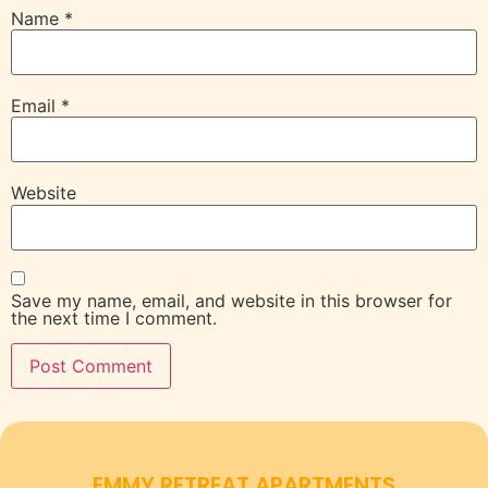
Name
*
Email
*
Website
Save my name, email, and website in this browser for
the next time I comment.
EMMY RETREAT APARTMENTS