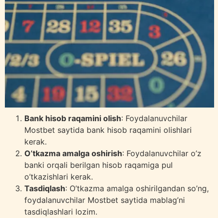
Bank hisob raqamini olish
: Foydalanuvchilar
Mostbet saytida bank hisob raqamini olishlari
kerak.
O’tkazma amalga oshirish
: Foydalanuvchilar o’z
banki orqali berilgan hisob raqamiga pul
o’tkazishlari kerak.
Tasdiqlash
: O’tkazma amalga oshirilgandan so’ng,
foydalanuvchilar Mostbet saytida mablag’ni
tasdiqlashlari lozim.