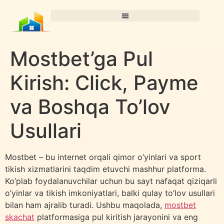
Mostbet’ga Pul
Kirish: Click, Payme
va Boshqa To’lov
Usullari
Mostbet – bu internet orqali qimor o’yinlari va sport
tikish xizmatlarini taqdim etuvchi mashhur platforma.
Ko’plab foydalanuvchilar uchun bu sayt nafaqat qiziqarli
o’yinlar va tikish imkoniyatlari, balki qulay to’lov usullari
bilan ham ajralib turadi. Ushbu maqolada,
mostbet
skachat
platformasiga pul kiritish jarayonini va eng