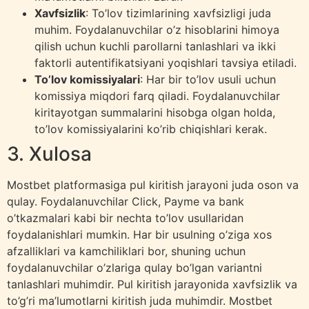
Xavfsizlik
: To’lov tizimlarining xavfsizligi juda
muhim. Foydalanuvchilar o’z hisoblarini himoya
qilish uchun kuchli parollarni tanlashlari va ikki
faktorli autentifikatsiyani yoqishlari tavsiya etiladi.
To’lov komissiyalari
: Har bir to’lov usuli uchun
komissiya miqdori farq qiladi. Foydalanuvchilar
kiritayotgan summalarini hisobga olgan holda,
to’lov komissiyalarini ko’rib chiqishlari kerak.
3. Xulosa
Mostbet platformasiga pul kiritish jarayoni juda oson va
qulay. Foydalanuvchilar Click, Payme va bank
o’tkazmalari kabi bir nechta to’lov usullaridan
foydalanishlari mumkin. Har bir usulning o’ziga xos
afzalliklari va kamchiliklari bor, shuning uchun
foydalanuvchilar o’zlariga qulay bo’lgan variantni
tanlashlari muhimdir. Pul kiritish jarayonida xavfsizlik va
to’g’ri ma’lumotlarni kiritish juda muhimdir. Mostbet