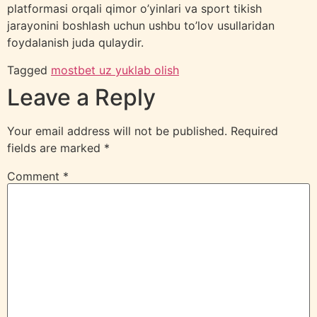
platformasi orqali qimor o’yinlari va sport tikish
jarayonini boshlash uchun ushbu to’lov usullaridan
foydalanish juda qulaydir.
Tagged
mostbet uz yuklab olish
Leave a Reply
Your email address will not be published.
Required
fields are marked
*
Comment
*