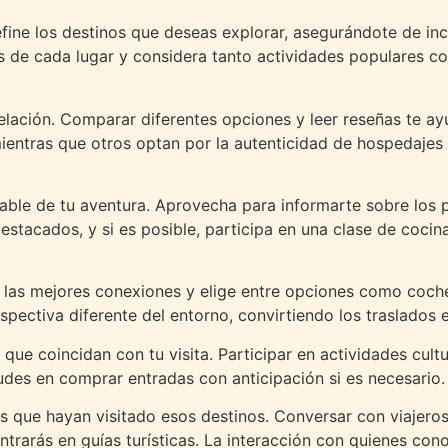
efine los destinos que deseas explorar, asegurándote de inc
ales de cada lugar y considera tanto actividades populare
lación. Comparar diferentes opciones y leer reseñas te ayu
mientras que otros optan por la autenticidad de hospedajes
e de tu aventura. Aprovecha para informarte sobre los pla
estacados, y si es posible, participa en una clase de cocina
ga las mejores conexiones y elige entre opciones como coche
ectiva diferente del entorno, convirtiendo los traslados e
 que coincidan con tu visita. Participar en actividades cult
 dudes en comprar entradas con anticipación si es necesario.
s que hayan visitado esos destinos. Conversar con viajer
trarás en guías turísticas. La interacción con quienes con