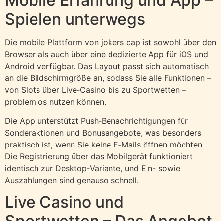
Mobile Erfahrung und App –
Spielen unterwegs
Die mobile Plattform von jokers cap ist sowohl über den
Browser als auch über eine dedizierte App für iOS und
Android verfügbar. Das Layout passt sich automatisch
an die Bildschirmgröße an, sodass Sie alle Funktionen –
von Slots über Live‑Casino bis zu Sportwetten –
problemlos nutzen können.
Die App unterstützt Push‑Benachrichtigungen für
Sonderaktionen und Bonusangebote, was besonders
praktisch ist, wenn Sie keine E‑Mails öffnen möchten.
Die Registrierung über das Mobilgerät funktioniert
identisch zur Desktop‑Variante, und Ein- sowie
Auszahlungen sind genauso schnell.
Live Casino und
Sportwetten – Das Angebot