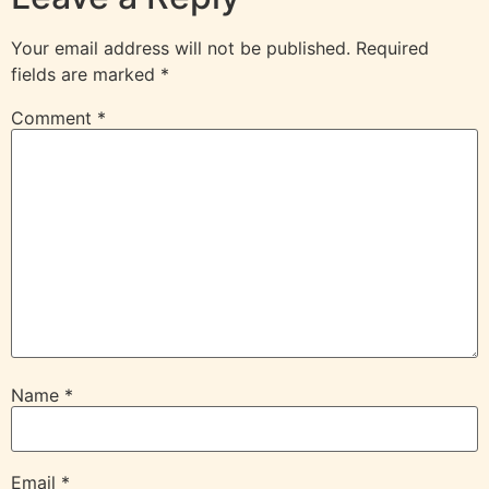
Your email address will not be published.
Required
fields are marked
*
Comment
*
Name
*
Email
*