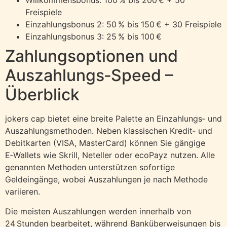
Willkommensbonus: 100 % bis 200 € + 50
Freispiele
Einzahlungsbonus 2: 50 % bis 150 € + 30 Freispiele
Einzahlungsbonus 3: 25 % bis 100 €
Zahlungsoptionen und
Auszahlungs‑Speed –
Überblick
jokers cap bietet eine breite Palette an Einzahlungs‑ und
Auszahlungsmethoden. Neben klassischen Kredit‑ und
Debitkarten (VISA, MasterCard) können Sie gängige
E‑Wallets wie Skrill, Neteller oder ecoPayz nutzen. Alle
genannten Methoden unterstützen sofortige
Geldeingänge, wobei Auszahlungen je nach Methode
variieren.
Die meisten Auszahlungen werden innerhalb von
24 Stunden bearbeitet, während Banküberweisungen bis