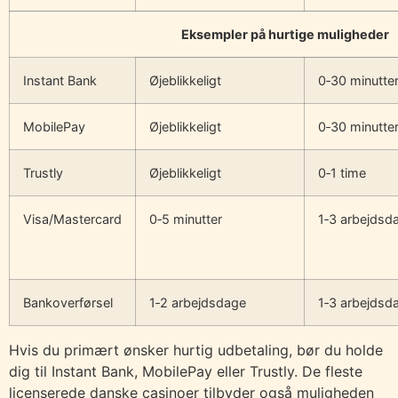
Eksempler på hurtige muligheder
Instant Bank
Øjeblikkeligt
0‑30 minutte
MobilePay
Øjeblikkeligt
0‑30 minutte
Trustly
Øjeblikkeligt
0‑1 time
Visa/Mastercard
0‑5 minutter
1‑3 arbejdsd
Bankoverførsel
1‑2 arbejdsdage
1‑3 arbejdsd
Hvis du primært ønsker hurtig udbetaling, bør du holde
dig til Instant Bank, MobilePay eller Trustly. De fleste
licenserede danske casinoer tilbyder også muligheden