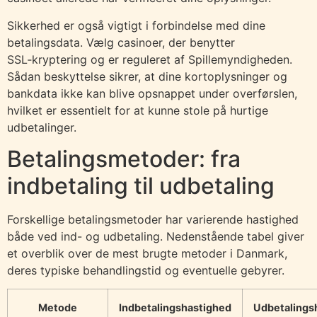
Sikkerhed er også vigtigt i forbindelse med dine
betalingsdata. Vælg casinoer, der benytter
SSL‑kryptering og er reguleret af Spillemyndigheden.
Sådan beskyttelse sikrer, at dine kortoplysninger og
bankdata ikke kan blive opsnappet under overførslen,
hvilket er essentielt for at kunne stole på hurtige
udbetalinger.
Betalingsmetoder: fra
indbetaling til udbetaling
Forskellige betalingsmetoder har varierende hastighed
både ved ind- og udbetaling. Nedenstående tabel giver
et overblik over de mest brugte metoder i Danmark,
deres typiske behandlingstid og eventuelle gebyrer.
Metode
Indbetalingshastighed
Udbetalings