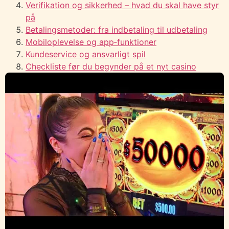
Verifikation og sikkerhed – hvad du skal have styr
på
Betalingsmetoder: fra indbetaling til udbetaling
Mobiloplevelse og app‑funktioner
Kundeservice og ansvarligt spil
Checkliste før du begynder på et nyt casino