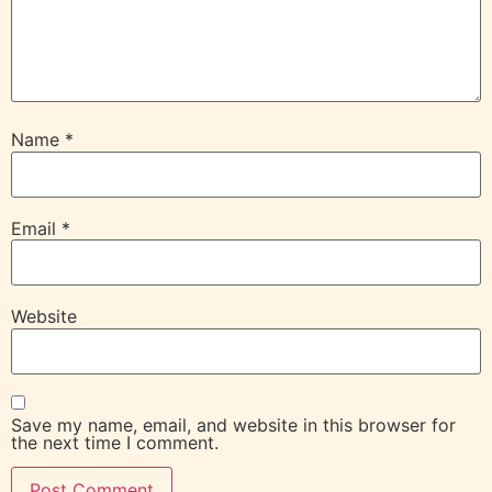
Name
*
Email
*
Website
Save my name, email, and website in this browser for
the next time I comment.