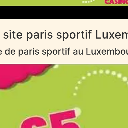
 site paris sportif Lux
te de paris sportif au Luxembo