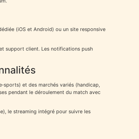
um.
dédiée (iOS et Android) ou un site responsive
 et support client. Les notifications push
nnalités
, e‑sports) et des marchés variés (handicap,
 mises pendant le déroulement du match avec
e), le streaming intégré pour suivre les