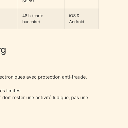
SEPA)
48 h (carte
iOS &
bancaire)
Android
rg
lectroniques avec protection anti‑fraude.
s limites.
 doit rester une activité ludique, pas une