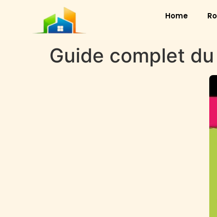
Home
Ro
Guide complet du 