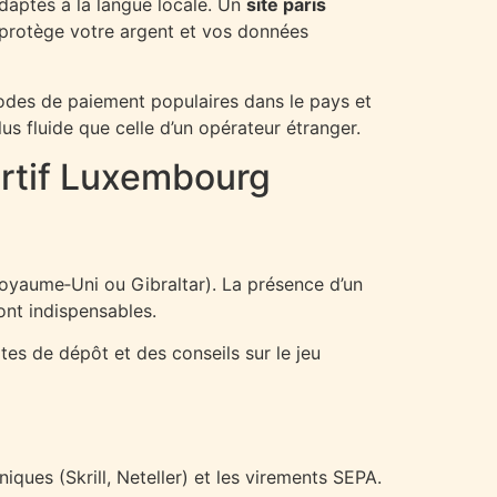
daptés à la langue locale. Un
site paris
i protège votre argent et vos données
hodes de paiement populaires dans le pays et
s fluide que celle d’un opérateur étranger.
portif Luxembourg
Royaume‑Uni ou Gibraltar). La présence d’un
ont indispensables.
tes de dépôt et des conseils sur le jeu
iques (Skrill, Neteller) et les virements SEPA.