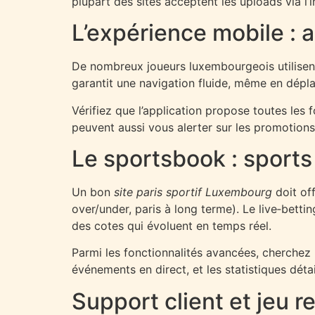
plupart des sites acceptent les uploads via l’
L’expérience mobile : a
De nombreux joueurs luxembourgeois utilisent
garantit une navigation fluide, même en dépl
Vérifiez que l’application propose toutes les f
peuvent aussi vous alerter sur les promotions
Le sportsbook : sports 
Un bon
site paris sportif Luxembourg
doit off
over/under, paris à long terme). Le live‑bett
des cotes qui évoluent en temps réel.
Parmi les fonctionnalités avancées, cherchez l
événements en direct, et les statistiques déta
Support client et jeu 