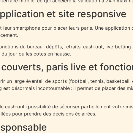
interface mobile, ce qui accélère la validation à 24 h maxim
pplication et site responsive
 leur smartphone pour placer leurs paris. Une application 
acement.
onctions du bureau : dépôts, retraits, cash‑out, live‑betting
 du jour ou les cotes en hausse.
couverts, paris live et fonctio
rir un large éventail de sports (football, tennis, basketball
ing est désormais incontournable : il permet de placer des
e cash‑out (possibilité de sécuriser partiellement votre mis
illées pour prendre des décisions éclairées.
responsable