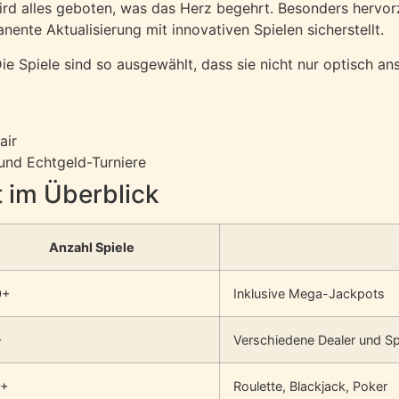
ird alles geboten, was das Herz begehrt. Besonders hervo
ente Aktualisierung mit innovativen Spielen sicherstellt.
ie Spiele sind so ausgewählt, dass sie nicht nur optisch an
air
und Echtgeld-Turniere
 im Überblick
Anzahl Spiele
0+
Inklusive Mega-Jackpots
+
Verschiedene Dealer und Sp
0+
Roulette, Blackjack, Poker