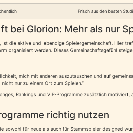
hentlich
Frisch aus den besten Stud
t bei Glorion: Mehr als nur Sp
st die aktive und lebendige Spielergemeinschaft. Hier treff
form organisiert werden. Dieses Gemeinschaftsgefühl steige
glichkeit, mich mit anderen auszutauschen und auf gemein
nicht nur zu einem Ort zum Spielen.”
nges, Rankings und VIP-Programme zusätzlich motiviert, ak
rogramme richtig nutzen
, die sowohl für neue als auch für Stammspieler designed w