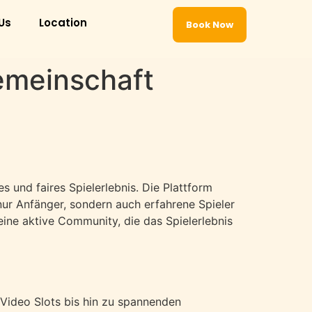
Us
Location
Book Now
gemeinschaft
es und faires Spielerlebnis. Die Plattform
nur Anfänger, sondern auch erfahrene Spieler
eine aktive Community, die das Spielerlebnis
 Video Slots bis hin zu spannenden