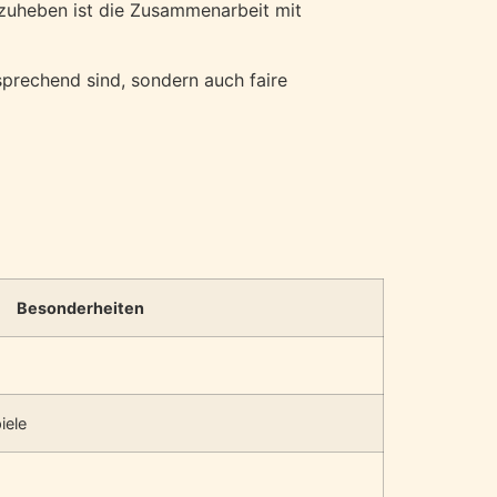
rzuheben ist die Zusammenarbeit mit
sprechend sind, sondern auch faire
Besonderheiten
iele