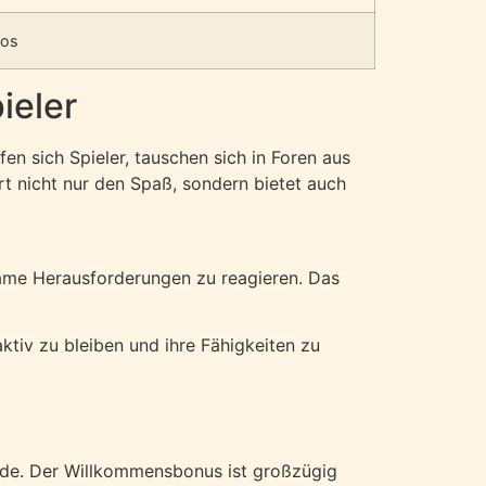
ios
ieler
en sich Spieler, tauschen sich in Foren aus
rt nicht nur den Spaß, sondern bietet auch
same Herausforderungen zu reagieren. Das
tiv zu bleiben und ihre Fähigkeiten zu
urde. Der Willkommensbonus ist großzügig