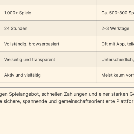
1.000+ Spiele
Ca. 500-800 Sp
24 Stunden
2-3 Werktage
Vollständig, browserbasiert
Oft mit App, tei
Vielseitig und transparent
Unterschiedlich,
Aktiv und vielfältig
Meist kaum vor
ltigen Spielangebot, schnellen Zahlungen und einer starken
ine sichere, spannende und gemeinschaftsorientierte Plattform