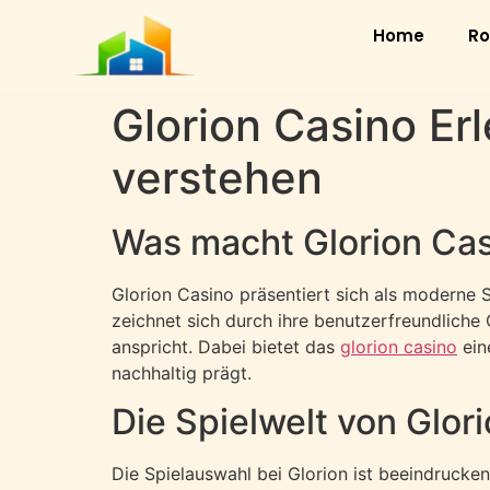
Home
Ro
Glorion Casino Er
verstehen
Was macht Glorion Ca
Glorion Casino präsentiert sich als moderne Sp
zeichnet sich durch ihre benutzerfreundliche
anspricht. Dabei bietet das
glorion casino
ein
nachhaltig prägt.
Die Spielwelt von Glo
Die Spielauswahl bei Glorion ist beeindrucke