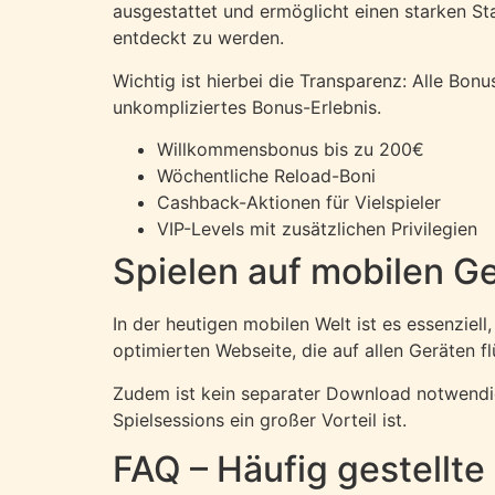
ausgestattet und ermöglicht einen starken S
entdeckt zu werden.
Wichtig ist hierbei die Transparenz: Alle Bon
unkompliziertes Bonus-Erlebnis.
Willkommensbonus bis zu 200€
Wöchentliche Reload-Boni
Cashback-Aktionen für Vielspieler
VIP-Levels mit zusätzlichen Privilegien
Spielen auf mobilen Ge
In der heutigen mobilen Welt ist es essenziell,
optimierten Webseite, die auf allen Geräten fl
Zudem ist kein separater Download notwendig
Spielsessions ein großer Vorteil ist.
FAQ – Häufig gestellt