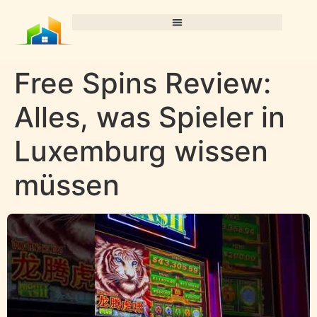
Free Spins Review:
Alles, was Spieler in
Luxemburg wissen
müssen