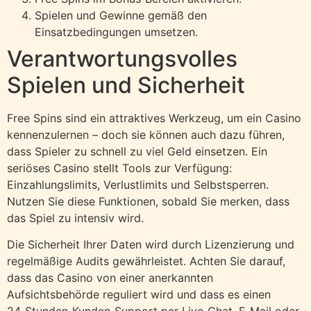
Spielen und Gewinne gemäß den
Einsatzbedingungen umsetzen.
Verantwortungsvolles
Spielen und Sicherheit
Free Spins sind ein attraktives Werkzeug, um ein Casino
kennenzulernen – doch sie können auch dazu führen,
dass Spieler zu schnell zu viel Geld einsetzen. Ein
seriöses Casino stellt Tools zur Verfügung:
Einzahlungslimits, Verlustlimits und Selbstsperren.
Nutzen Sie diese Funktionen, sobald Sie merken, dass
das Spiel zu intensiv wird.
Die Sicherheit Ihrer Daten wird durch Lizenzierung und
regelmäßige Audits gewährleistet. Achten Sie darauf,
dass das Casino von einer anerkannten
Aufsichtsbehörde reguliert wird und dass es einen