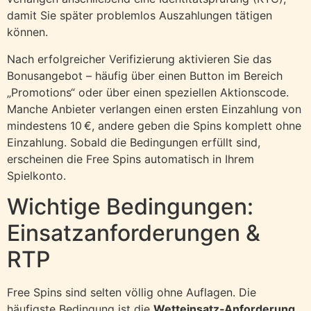
damit Sie später problemlos Auszahlungen tätigen
können.
Nach erfolgreicher Verifizierung aktivieren Sie das
Bonusangebot – häufig über einen Button im Bereich
„Promotions“ oder über einen speziellen Aktionscode.
Manche Anbieter verlangen einen ersten Einzahlung von
mindestens 10 €, andere geben die Spins komplett ohne
Einzahlung. Sobald die Bedingungen erfüllt sind,
erscheinen die Free Spins automatisch in Ihrem
Spielkonto.
Wichtige Bedingungen:
Einsatzanforderungen &
RTP
Free Spins sind selten völlig ohne Auflagen. Die
häufigste Bedingung ist die
Wetteinsatz‑Anforderung