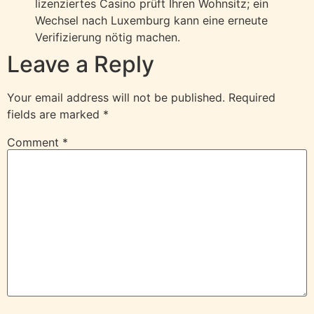
lizenziertes Casino prüft Ihren Wohnsitz; ein
Wechsel nach Luxemburg kann eine erneute
Verifizierung nötig machen.
Leave a Reply
Your email address will not be published.
Required
fields are marked
*
Comment
*