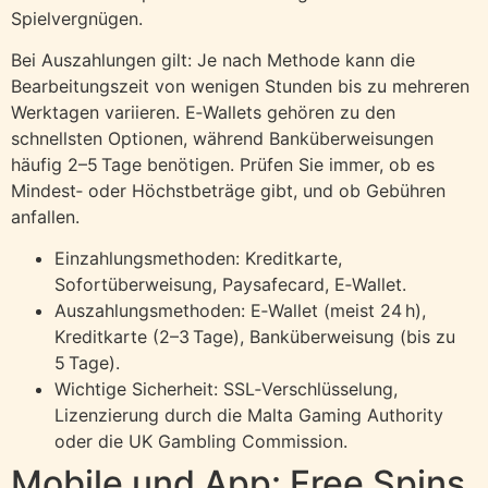
Spielvergnügen.
Bei Auszahlungen gilt: Je nach Methode kann die
Bearbeitungszeit von wenigen Stunden bis zu mehreren
Werktagen variieren. E‑Wallets gehören zu den
schnellsten Optionen, während Banküberweisungen
häufig 2–5 Tage benötigen. Prüfen Sie immer, ob es
Mindest‑ oder Höchstbeträge gibt, und ob Gebühren
anfallen.
Einzahlungsmethoden: Kreditkarte,
Sofortüberweisung, Paysafecard, E‑Wallet.
Auszahlungsmethoden: E‑Wallet (meist 24 h),
Kreditkarte (2–3 Tage), Banküberweisung (bis zu
5 Tage).
Wichtige Sicherheit: SSL‑Verschlüsselung,
Lizenzierung durch die Malta Gaming Authority
oder die UK Gambling Commission.
Mobile und App: Free Spins