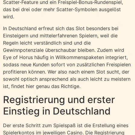
Scatter‑Feature und ein Freispiel‑Bonus‑Rundenspiel,
das bei drei oder mehr Scatter‑Symbolen ausgelöst
wird.
In Deutschland erfreut sich das Slot besonders bei
Einsteigern und mittel­erfahrenen Spielern, weil die
Regeln leicht verständlich sind und die
Gewinnpotenziale überschaubar bleiben. Zudem wird
Eye of Horus häufig in Willkommenspaketen integriert,
sodass neue Kunden sofort von zusätzlichen Freispielen
profitieren können. Wer also nach einem Slot sucht, der
sowohl optisch ansprechend als auch leicht zu meistern
ist, findet hier genau das Richtige.
Registrierung und erster
Einstieg in Deutschland
Der erste Schritt zum Spielspaß ist die Erstellung eines
Spielerkontos im jeweiligen Casino. Die Registrierung