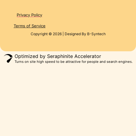
Privacy Policy
Terms of Service
Copyright © 2026 | Designed By B-Syntech
Optimized by Seraphinite Accelerator
Turns on site high speed to be attractive for people and search engines.