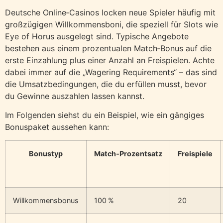
Deutsche Online‑Casinos locken neue Spieler häufig mit
großzügigen Willkommensboni, die speziell für Slots wie
Eye of Horus ausgelegt sind. Typische Angebote
bestehen aus einem prozentualen Match‑Bonus auf die
erste Einzahlung plus einer Anzahl an Freispielen. Achte
dabei immer auf die „Wagering Requirements“ – das sind
die Umsatzbedingungen, die du erfüllen musst, bevor
du Gewinne auszahlen lassen kannst.
Im Folgenden siehst du ein Beispiel, wie ein gängiges
Bonuspaket aussehen kann:
Bonustyp
Match‑Prozentsatz
Freispiele
Willkommensbonus
100 %
20