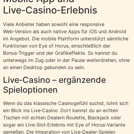
Live‑Casino‑Erlebnis
Viele Anbieter haben sowohl eine responsive
Web‑Version als auch native Apps für iOS und Android
im Angebot. Die mobile Plattform unterstützt sämtliche
Funktionen von Eye of Horus, einschließlich der
Bonus‑Trigger und der Grafikeffekte. So kannst du
unterwegs im Zug oder in der Pause weiterdrehen, ohne
an einen Desktop gebunden zu sein.
Live‑Casino – ergänzende
Spieloptionen
Wenn du das klassische Casinogefühl suchst, lohnt sich
ein Blick ins Live‑Casino. Dort kannst du an echten
Tischen mit echten Dealern Roulette, Blackjack oder
sogar ein Live‑Slot‑Erlebnis mit Eye of Horus‑Variante
genießen. Die Integration von Live‑Dealer-Spielen