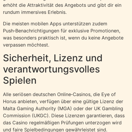
erhöht die Attraktivität des Angebots und gibt dir ein
rundum immersives Erlebnis.
Die meisten mobilen Apps unterstützen zudem
Push‑Benachrichtigungen für exklusive Promotionen,
was besonders praktisch ist, wenn du keine Angebote
verpassen möchtest.
Sicherheit, Lizenz und
verantwortungsvolles
Spielen
Alle seriösen deutschen Online‑Casinos, die Eye of
Horus anbieten, verfügen über eine gültige Lizenz der
Malta Gaming Authority (MGA) oder der UK Gambling
Commission (UKGC). Diese Lizenzen garantieren, dass
das Casino regelmäßigen Prüfungen unterzogen wird
und faire Spielbedingungen gewährleistet sind.