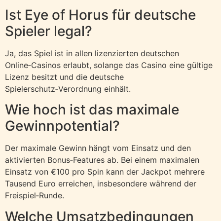
Ist Eye of Horus für deutsche
Spieler legal?
Ja, das Spiel ist in allen lizenzierten deutschen
Online‑Casinos erlaubt, solange das Casino eine gültige
Lizenz besitzt und die deutsche
Spielerschutz‑Verordnung einhält.
Wie hoch ist das maximale
Gewinnpotential?
Der maximale Gewinn hängt vom Einsatz und den
aktivierten Bonus‑Features ab. Bei einem maximalen
Einsatz von €100 pro Spin kann der Jackpot mehrere
Tausend Euro erreichen, insbesondere während der
Freispiel‑Runde.
Welche Umsatzbedingungen