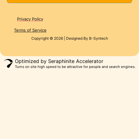
Privacy Policy
Terms of Service
Copyright © 2026 | Designed By B-Syntech
Optimized by Seraphinite Accelerator
Turns on site high speed to be attractive for people and search engines.