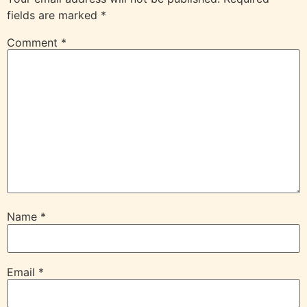
fields are marked
*
Comment
*
Name
*
Email
*