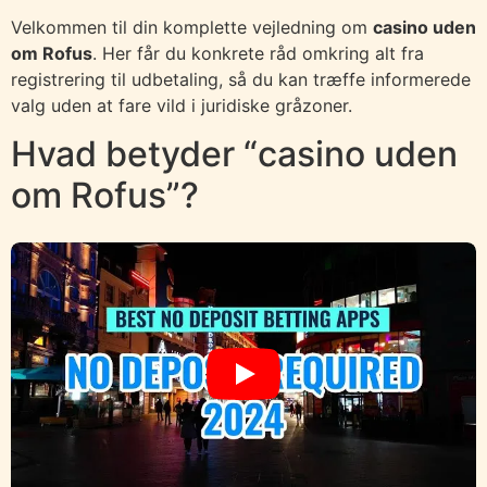
Velkommen til din komplette vejledning om
casino uden
om Rofus
. Her får du konkrete råd omkring alt fra
registrering til udbetaling, så du kan træffe informerede
valg uden at fare vild i juridiske gråzoner.
Hvad betyder “casino uden
om Rofus”?