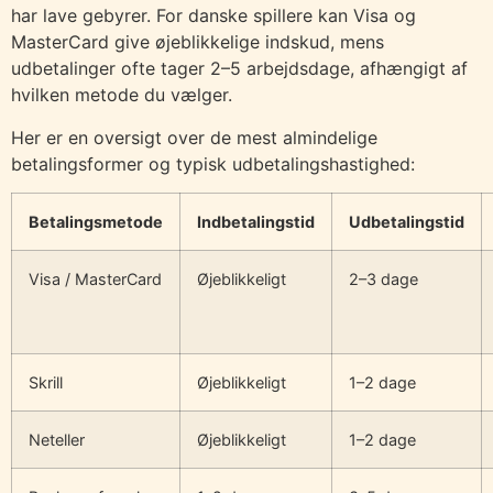
har lave gebyrer. For danske spillere kan Visa og
MasterCard give øjeblikkelige indskud, mens
udbetalinger ofte tager 2–5 arbejdsdage, afhængigt af
hvilken metode du vælger.
Her er en oversigt over de mest almindelige
betalingsformer og typisk udbetalingshastighed:
Betalingsmetode
Indbetalingstid
Udbetalingstid
Visa / MasterCard
Øjeblikkeligt
2–3 dage
Skrill
Øjeblikkeligt
1–2 dage
Neteller
Øjeblikkeligt
1–2 dage