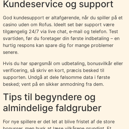
Kundeservice og support
God kundesupport er altafgørende, når du spiller på et
casino uden om Rofus. Ideelt set bør support være
tilgængelig 24/7 via live chat, e‑mail og telefon. Test
svartiden, før du foretager din første indbetaling – en
hurtig respons kan spare dig for mange problemer
senere.
Hvis du har spørgsmål om udbetaling, bonusvilkår eller
verificering, så skriv en kort, præcis besked til
supporten. Undgå at dele følsomme data i første
besked; vent på en sikker anmodning fra dem.
Tips til begyndere og
almindelige faldgruber
For nye spillere er det let at blive fristet af de store
bonusser, men husk at læse vilkårene grundigt. Et