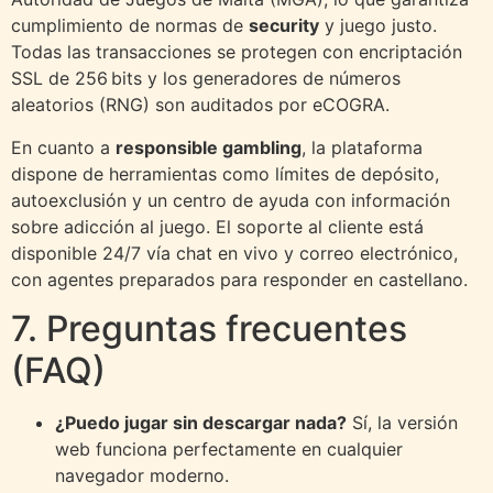
cumplimiento de normas de
security
y juego justo.
Todas las transacciones se protegen con encriptación
SSL de 256 bits y los generadores de números
aleatorios (RNG) son auditados por eCOGRA.
En cuanto a
responsible gambling
, la plataforma
dispone de herramientas como límites de depósito,
autoexclusión y un centro de ayuda con información
sobre adicción al juego. El soporte al cliente está
disponible 24/7 vía chat en vivo y correo electrónico,
con agentes preparados para responder en castellano.
7. Preguntas frecuentes
(FAQ)
¿Puedo jugar sin descargar nada?
Sí, la versión
web funciona perfectamente en cualquier
navegador moderno.