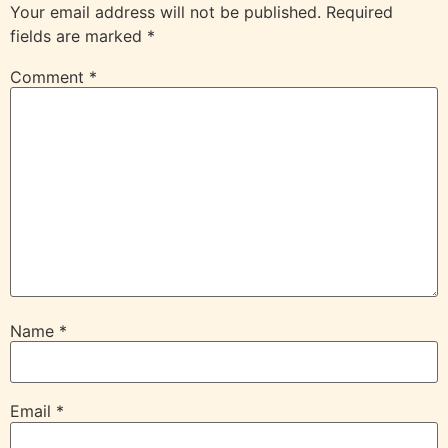
Your email address will not be published.
Required
fields are marked
*
Comment
*
Name
*
Email
*