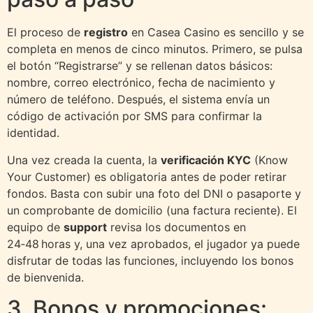
El proceso de
registro
en Casea Casino es sencillo y se
completa en menos de cinco minutos. Primero, se pulsa
el botón “Registrarse” y se rellenan datos básicos:
nombre, correo electrónico, fecha de nacimiento y
número de teléfono. Después, el sistema envía un
código de activación por SMS para confirmar la
identidad.
Una vez creada la cuenta, la
verificación KYC
(Know
Your Customer) es obligatoria antes de poder retirar
fondos. Basta con subir una foto del DNI o pasaporte y
un comprobante de domicilio (una factura reciente). El
equipo de
support
revisa los documentos en
24‑48 horas y, una vez aprobados, el jugador ya puede
disfrutar de todas las funciones, incluyendo los bonos
de bienvenida.
3. Bonos y promociones: