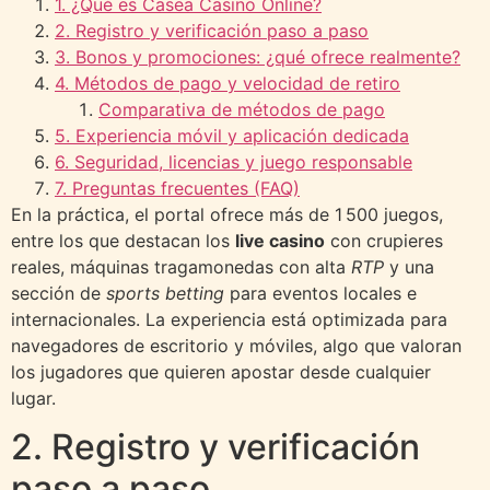
1. ¿Qué es Casea Casino Online?
2. Registro y verificación paso a paso
3. Bonos y promociones: ¿qué ofrece realmente?
4. Métodos de pago y velocidad de retiro
Comparativa de métodos de pago
5. Experiencia móvil y aplicación dedicada
6. Seguridad, licencias y juego responsable
7. Preguntas frecuentes (FAQ)
En la práctica, el portal ofrece más de 1 500 juegos,
entre los que destacan los
live casino
con crupieres
reales, máquinas tragamonedas con alta
RTP
y una
sección de
sports betting
para eventos locales e
internacionales. La experiencia está optimizada para
navegadores de escritorio y móviles, algo que valoran
los jugadores que quieren apostar desde cualquier
lugar.
2. Registro y verificación
paso a paso