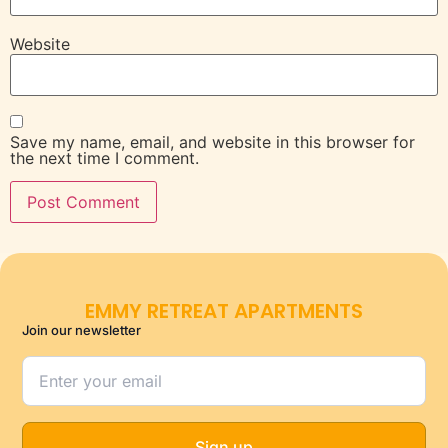
Website
Save my name, email, and website in this browser for
the next time I comment.
EMMY RETREAT APARTMENTS
Join our newsletter
Sign up