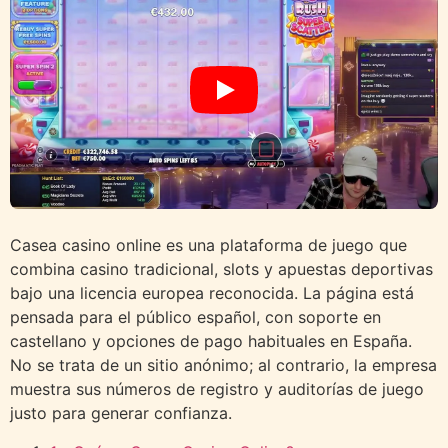
Casea casino online es una plataforma de juego que
combina casino tradicional, slots y apuestas deportivas
bajo una licencia europea reconocida. La página está
pensada para el público español, con soporte en
castellano y opciones de pago habituales en España.
No se trata de un sitio anónimo; al contrario, la empresa
muestra sus números de registro y auditorías de juego
justo para generar confianza.