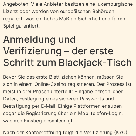
Angeboten. Viele Anbieter besitzen eine luxemburgische
Lizenz oder werden von europäischen Behörden
reguliert, was ein hohes Maß an Sicherheit und fairem
Spiel garantiert.
Anmeldung und
Verifizierung – der erste
Schritt zum Blackjack‑Tisch
Bevor Sie das erste Blatt ziehen können, müssen Sie
sich in einem Online‑Casino registrieren. Der Prozess ist
meist in drei Phasen unterteilt: Eingabe persönlicher
Daten, Festlegung eines sicheren Passworts und
Bestätigung per E‑Mail. Einige Plattformen erlauben
sogar die Registrierung über ein Mobiltelefon‑Login,
was den Einstieg beschleunigt.
Nach der Kontoeröffnung folgt die Verifizierung (KYC).