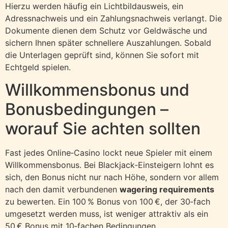
Hierzu werden häufig ein Lichtbildausweis, ein
Adressnachweis und ein Zahlungsnachweis verlangt. Die
Dokumente dienen dem Schutz vor Geldwäsche und
sichern Ihnen später schnellere Auszahlungen. Sobald
die Unterlagen geprüft sind, können Sie sofort mit
Echtgeld spielen.
Willkommensbonus und
Bonusbedingungen –
worauf Sie achten sollten
Fast jedes Online‑Casino lockt neue Spieler mit einem
Willkommensbonus. Bei Blackjack‑Einsteigern lohnt es
sich, den Bonus nicht nur nach Höhe, sondern vor allem
nach den damit verbundenen
wagering requirements
zu bewerten. Ein 100 % Bonus von 100 €, der 30‑fach
umgesetzt werden muss, ist weniger attraktiv als ein
50 € Bonus mit 10‑fachen Bedingungen.