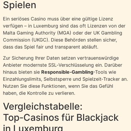
Spielen
Ein seriöses Casino muss über eine gültige Lizenz
verfügen – in Luxemburg sind das oft Lizenzen von der
Malta Gaming Authority (MGA) oder der UK Gambling
Commission (UKGC). Diese Behörden stellen sicher,
dass das Spiel fair und transparent abläuft.
Zur Sicherung Ihrer Daten setzen vertrauenswürdige
Anbieter modernste SSL‑Verschlüsselung ein. Darüber
hinaus bieten sie
Responsible‑Gambling
-Tools wie
Einzahlungslimits, Selbstsperre und Spielzeit‑Tracker an.
Nutzen Sie diese Funktionen, wenn Sie das Gefühl
haben, die Kontrolle zu verlieren.
Vergleichstabelle:
Top‑Casinos für Blackjack
in Luxemburg