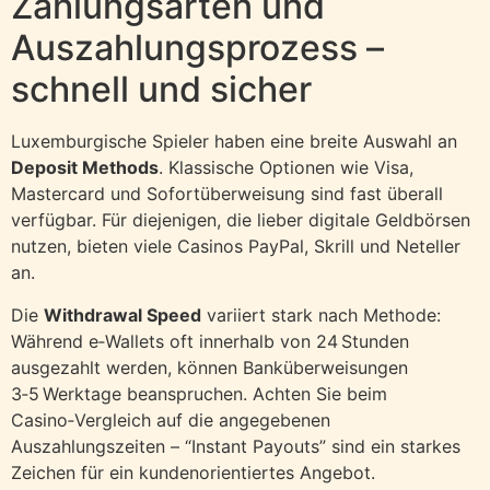
Zahlungsarten und
Auszahlungsprozess –
schnell und sicher
Luxemburgische Spieler haben eine breite Auswahl an
Deposit Methods
. Klassische Optionen wie Visa,
Mastercard und Sofortüberweisung sind fast überall
verfügbar. Für diejenigen, die lieber digitale Geldbörsen
nutzen, bieten viele Casinos PayPal, Skrill und Neteller
an.
Die
Withdrawal Speed
variiert stark nach Methode:
Während e‑Wallets oft innerhalb von 24 Stunden
ausgezahlt werden, können Banküberweisungen
3‑5 Werktage beanspruchen. Achten Sie beim
Casino‑Vergleich auf die angegebenen
Auszahlungszeiten – “Instant Payouts” sind ein starkes
Zeichen für ein kundenorientiertes Angebot.