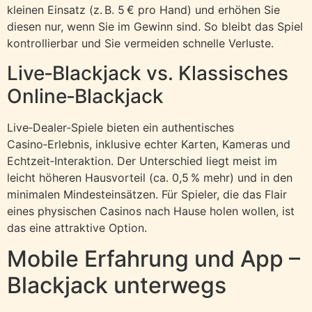
kleinen Einsatz (z. B. 5 € pro Hand) und erhöhen Sie
diesen nur, wenn Sie im Gewinn sind. So bleibt das Spiel
kontrollierbar und Sie vermeiden schnelle Verluste.
Live‑Blackjack vs. Klassisches
Online‑Blackjack
Live‑Dealer‑Spiele bieten ein authentisches
Casino‑Erlebnis, inklusive echter Karten, Kameras und
Echtzeit‑Interaktion. Der Unterschied liegt meist im
leicht höheren Hausvorteil (ca. 0,5 % mehr) und in den
minimalen Mindesteinsätzen. Für Spieler, die das Flair
eines physischen Casinos nach Hause holen wollen, ist
das eine attraktive Option.
Mobile Erfahrung und App –
Blackjack unterwegs