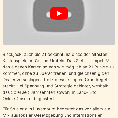
Blackjack, auch als 21 bekannt, ist eines der ältesten
Kartenspiele im Casino‑Umfeld. Das Ziel ist simpel: Mit
den eigenen Karten so nah wie möglich an 21 Punkte zu
kommen, ohne zu überschreiten, und gleichzeitig den
Dealer zu schlagen. Trotz dieser simplen Grundregel
steckt viel Spannung und Strategie dahinter, weshalb
das Spiel seit Jahrzehnten sowohl in Land‑ und
Online‑Casinos begeistert.
Für Spieler aus Luxemburg bedeutet das vor allem ein
Mix aus lokaler Gesetzgebung und internationalen