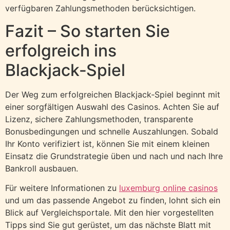
verfügbaren Zahlungsmethoden berücksichtigen.
Fazit – So starten Sie
erfolgreich ins
Blackjack‑Spiel
Der Weg zum erfolgreichen Blackjack‑Spiel beginnt mit
einer sorgfältigen Auswahl des Casinos. Achten Sie auf
Lizenz, sichere Zahlungsmethoden, transparente
Bonusbedingungen und schnelle Auszahlungen. Sobald
Ihr Konto verifiziert ist, können Sie mit einem kleinen
Einsatz die Grundstrategie üben und nach und nach Ihre
Bankroll ausbauen.
Für weitere Informationen zu
luxemburg online casinos
und um das passende Angebot zu finden, lohnt sich ein
Blick auf Vergleichsportale. Mit den hier vorgestellten
Tipps sind Sie gut gerüstet, um das nächste Blatt mit