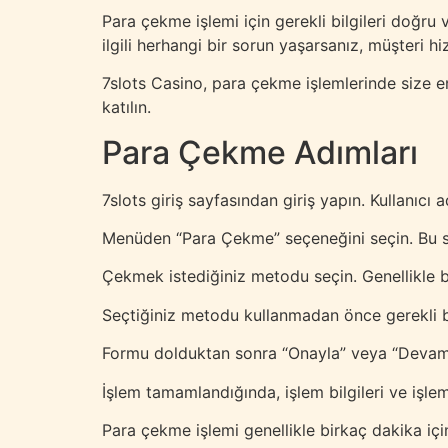
Para çekme işlemi için gerekli bilgileri doğru v
ilgili herhangi bir sorun yaşarsanız, müşteri hiz
7slots Casino, para çekme işlemlerinde size en
katılın.
Para Çekme Adımları
7slots giriş sayfasından giriş yapın. Kullanıcı ad
Menüden “Para Çekme” seçeneğini seçin. Bu sa
Çekmek istediğiniz metodu seçin. Genellikle ba
Seçtiğiniz metodu kullanmadan önce gerekli bilg
Formu dolduktan sonra “Onayla” veya “Devam Et
İşlem tamamlandığında, işlem bilgileri ve işlem
Para çekme işlemi genellikle birkaç dakika için