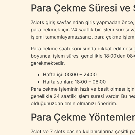
Para Çekme Süresi ve S
7slots giriş sayfasından giriş yapmadan önce, 
para çekmek için 24 saatlik bir işlem süresi v
işlemi tamamlayamazsanız, para çekme işlemini
Para çekme saati konusunda dikkat edilmesi ge
boyunca, işlem süresi genellikle 18:00’den 08:
gerekmektedir.
Hafta içi: 00:00 – 24:00
Hafta sonları: 18:00 – 08:00
Para çekme işleminin hızlı ve basit olması için, 
genellikle 24 saatlik işlem süresi vardır. Bu ne
olduğunuzdan emin olmanızı öneririm.
Para Çekme Yöntemler
7slot ve 7 slots casino kullanıcılarına çeşitli