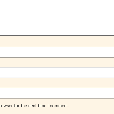
rowser for the next time I comment.