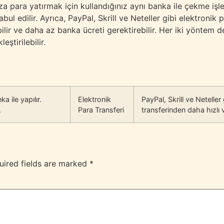
nıza para yatırmak için kullandığınız aynı banka ile çekme işl
ul edilir. Ayrıca, PayPal, Skrill ve Neteller gibi elektronik p
ilir ve daha az banka ücreti gerektirebilir. Her iki yöntem d
ştirilebilir.
a ile yapılır.
Elektronik
PayPal, Skrill ve Neteller 
.
Para Transferi
transferinden daha hızlı 
uired fields are marked
*