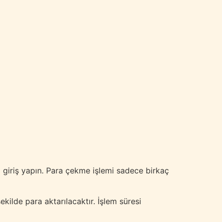
giriş yapın. Para çekme işlemi sadece birkaç
kilde para aktarılacaktır. İşlem süresi