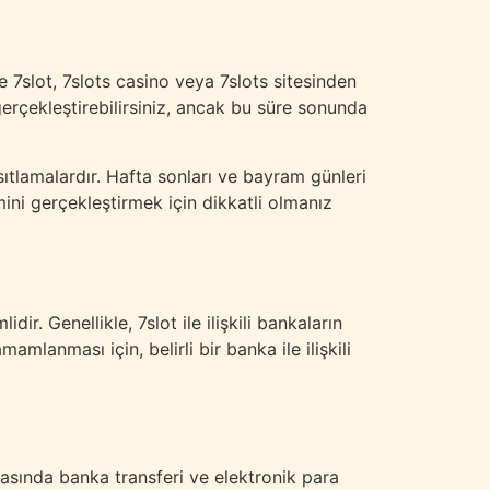
 7slot, 7slots casino veya 7slots sitesinden
gerçekleştirebilirsiniz, ancak bu süre sonunda
ıtlamalardır. Hafta sonları ve bayram günleri
ini gerçekleştirmek için dikkatli olmanız
ir. Genellikle, 7slot ile ilişkili bankaların
amlanması için, belirli bir banka ile ilişkili
arasında banka transferi ve elektronik para