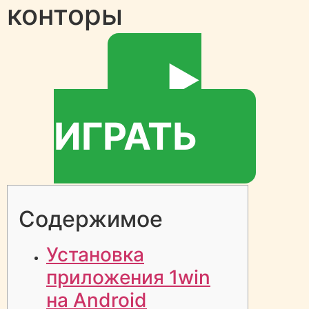
конторы
▶️
ИГРАТЬ
Содержимое
Установка
приложения 1win
на Android