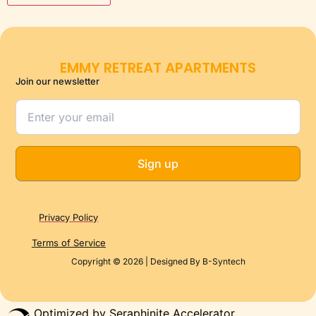
EMMY RETREAT APARTMENTS
Join our newsletter
Sign up
Privacy Policy
Terms of Service
Copyright © 2026 | Designed By B-Syntech
Optimized by Seraphinite Accelerator