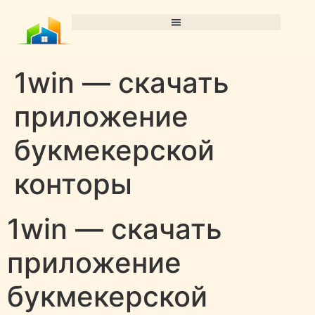
1win — скачать
приложение
букмекерской
конторы
1win — скачать
приложение
букмекерской