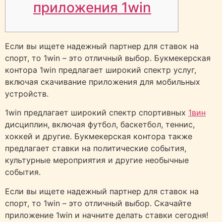
приложения 1win
Если вы ищете надежный партнер для ставок на
спорт, то 1win – это отличный выбор. Букмекерская
контора 1win предлагает широкий спектр услуг,
включая скачивание приложения для мобильных
устройств.
1win предлагает широкий спектр спортивных
1вин
дисциплин, включая футбол, баскетбол, теннис,
хоккей и другие. Букмекерская контора также
предлагает ставки на политические события,
культурные мероприятия и другие необычные
события.
Если вы ищете надежный партнер для ставок на
спорт, то 1win – это отличный выбор. Скачайте
приложение 1win и начните делать ставки сегодня!