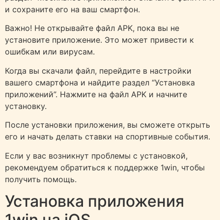
и сохраните его на ваш смартфон.
Важно! Не открывайте файл APK, пока вы не
установите приложение. Это может привести к
ошибкам или вирусам.
Когда вы скачали файл, перейдите в настройки
вашего смартфона и найдите раздел “Установка
приложений”. Нажмите на файл APK и начните
установку.
После установки приложения, вы сможете открыть
его и начать делать ставки на спортивные события.
Если у вас возникнут проблемы с установкой,
рекомендуем обратиться к поддержке 1win, чтобы
получить помощь.
Установка приложения
1win на iOS