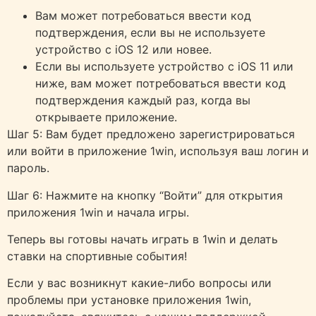
Вам может потребоваться ввести код
подтверждения, если вы не используете
устройство с iOS 12 или новее.
Если вы используете устройство с iOS 11 или
ниже, вам может потребоваться ввести код
подтверждения каждый раз, когда вы
открываете приложение.
Шаг 5: Вам будет предложено зарегистрироваться
или войти в приложение 1win, используя ваш логин и
пароль.
Шаг 6: Нажмите на кнопку “Войти” для открытия
приложения 1win и начала игры.
Теперь вы готовы начать играть в 1win и делать
ставки на спортивные события!
Если у вас возникнут какие-либо вопросы или
проблемы при установке приложения 1win,