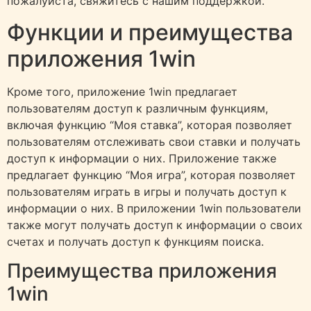
пожалуйста, свяжитесь с нашим поддержкой.
Функции и преимущества
приложения 1win
Кроме того, приложение 1win предлагает
пользователям доступ к различным функциям,
включая функцию “Моя ставка”, которая позволяет
пользователям отслеживать свои ставки и получать
доступ к информации о них. Приложение также
предлагает функцию “Моя игра”, которая позволяет
пользователям играть в игры и получать доступ к
информации о них. В приложении 1win пользователи
также могут получать доступ к информации о своих
счетах и получать доступ к функциям поиска.
Преимущества приложения
1win