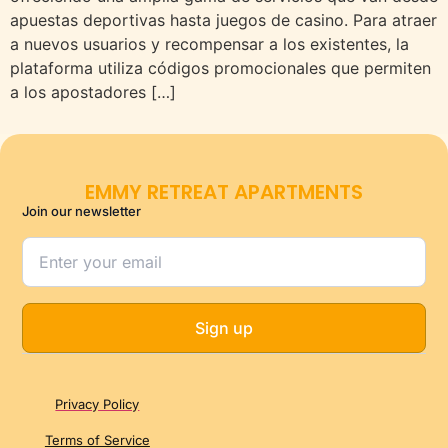
apuestas deportivas hasta juegos de casino. Para atraer
a nuevos usuarios y recompensar a los existentes, la
plataforma utiliza códigos promocionales que permiten
a los apostadores […]
EMMY RETREAT APARTMENTS
Join our newsletter
Sign up
Privacy Policy
Terms of Service